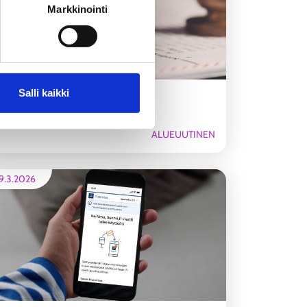
Markkinointi
Salli kaikki
Yleistuki otetaan käyttöön 1.5.
ALUEUUTINEN
9.3.2026