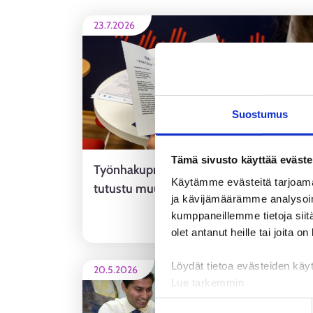
23.7.2026
Suostumus
Tämä sivusto käyttää eväste
Työnhakuprofiili auttaa työnhaussa –
Käytämme evästeitä tarjoama
tutustu muutoksiin
ja kävijämäärämme analysoim
kumppaneillemme tietoja siitä
ALUEUUTINE
olet antanut heille tai joita o
Löydät tietoa evästeiden käyt
20.5.2026
Lue tarkemmin
Evästeet
Suostumuksen