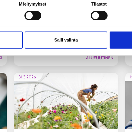
n käsittely
Mieltymykset
Tilastot
Salli valinta
Hadzher löysi puhtausalalta työn ja oman
suunnan
I
ALUEUUTINEN
31.3.2026
1