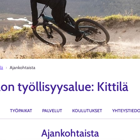
ilä
Ajankohtaista
on työllisyysalue: Kittilä
TYÖPAIKAT
PALVELUT
KOULUTUKSET
YHTEYSTIED
Ajankohtaista