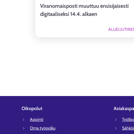
Viranomaisposti muuttuu ensisijaisesti
digitaaliseksi 14.4. alkaen
ALUEUUTINE
Oikopolut
Asiakaspa
Asiointi
Työlli
Oma työpolku
Sähköi