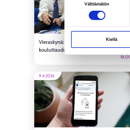
Tietosuoja ja henkilötietoje
Välttämätön
valinta
Kiellä
Vieraskynä: Uutta osaamista –
kouluttaudu yrittäjän oppisopimuksella
BLOG
9.4.2026