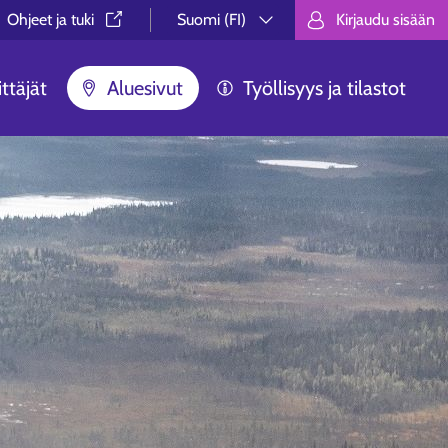
Ohjeet ja tuki⁠
Suomi (FI)
Kirjaudu sisään
Valitse kieli.
Välj språk.
Choose lan
ttäjät
Aluesivut
Työllisyys ja tilastot