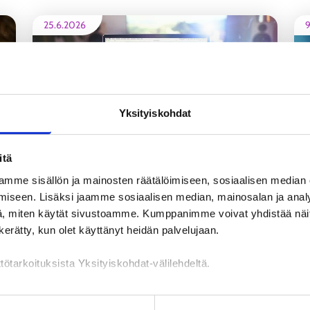
25.6.2026
9
Yksityiskohdat
itä
Oletko palkkaamassa nuoren työntekijän?
J
mme sisällön ja mainosten räätälöimiseen, sosiaalisen median
Nuorten rekrytointituen
iseen. Lisäksi jaamme sosiaalisen median, mainosalan ja analy
myöntämiskriteerit muuttuvat
, miten käytät sivustoamme. Kumppanimme voivat yhdistää näitä t
N
ALUEUUTINEN
n kerätty, kun olet käyttänyt heidän palvelujaan.
tötarkoituksista Yksityiskohdat-välilehdeltä.
13.5.2026
1