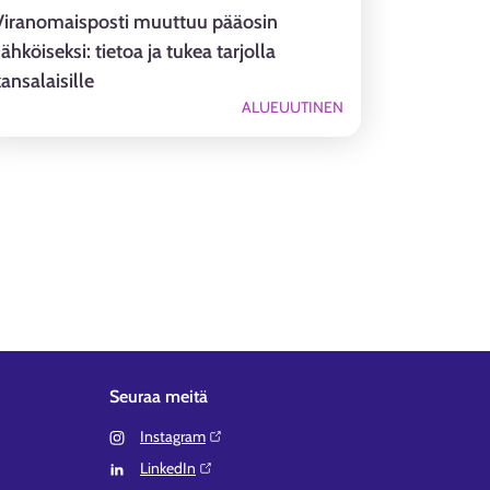
Viranomaisposti muuttuu pääosin
ähköiseksi: tietoa ja tukea tarjolla
ansalaisille
ALUEUUTINEN
Seuraa meitä
Instagram⁠
LinkedIn⁠