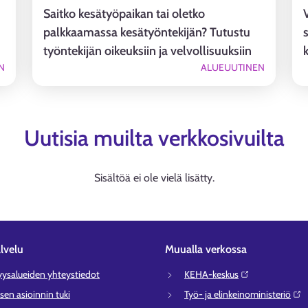
Saitko kesätyöpaikan tai oletko
palkkaamassa kesätyöntekijän? Tutustu
s
työntekijän oikeuksiin ja velvollisuuksiin
k
N
ALUEUUTINEN
Uutisia muilta verkkosivuilta
Sisältöä ei ole vielä lisätty.
lvelu
Muualla verkossa
syysalueiden yhteystiedot
KEHA-keskus⁠
sen asioinnin tuki
Työ- ja elinkeinoministeriö⁠