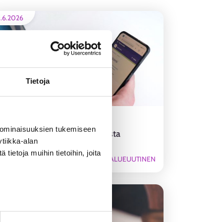
.6.2026
Tietoja
os sinulla ei ole vielä työ- tai
 ominaisuuksien tukemiseen
opiskelupaikkaa tiedossa, muista
tiikka-alan
ilmoittautua työnhakijaksi
ietoja muihin tietoihin, joita
ALUEUUTINEN
6.4.2026