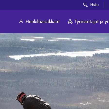
Haku
Henkilöasiakkaat
Työnantajat ja yri