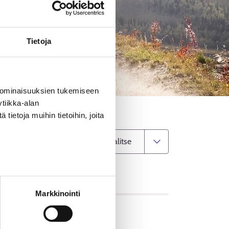
Tietoja
 ominaisuuksien tukemiseen
tiikka-alan
ietoja muihin tietoihin, joita
Vaihda kuntaa
OT
Markkinointi