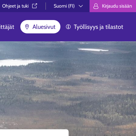
Ohjeet ja tuki⁠
Suomi (FI)
Kirjaudu sisään
Valitse kieli.
Välj språk.
Choose lan
ttäjät
Aluesivut
Työllisyys ja tilastot