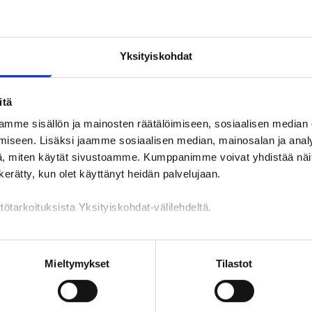
Yksityiskohdat
itä
mme sisällön ja mainosten räätälöimiseen, sosiaalisen median
iseen. Lisäksi jaamme sosiaalisen median, mainosalan ja analy
ilä
Yhteystiedot
, miten käytät sivustoamme. Kumppanimme voivat yhdistää näitä t
n kerätty, kun olet käyttänyt heidän palvelujaan.
on työllisyysalue: Kittilä
tötarkoituksista Yksityiskohdat-välilehdeltä.
TYÖPAIKAT
PALVELUT
KOULUTUKSET
YHTEYSTIED
n käsittely
Mieltymykset
Tilastot
Yhteystiedot