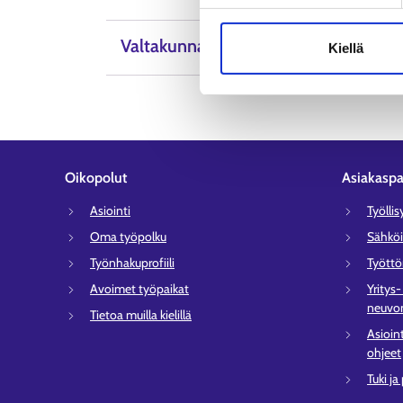
Valtakunnalliset neuvontapalvelut
Kiellä
Oikopolut
Asiakaspa
Asiointi
Työlli
Oma työpolku
Sähköi
Työnhakuprofiili
Tyött
Avoimet työpaikat
Yritys
neuvon
Tietoa muilla kielillä
Asioin
ohjeet
Tuki ja