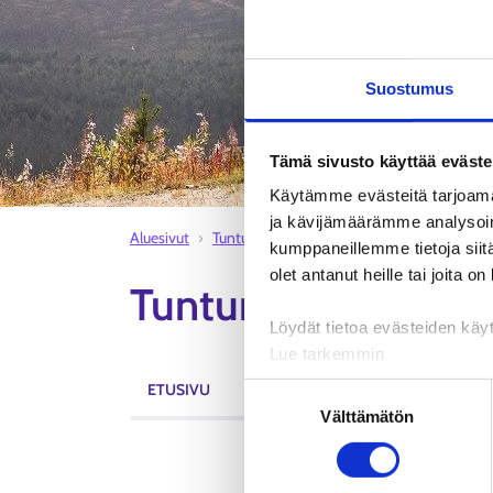
Suostumus
Tämä sivusto käyttää eväste
Käytämme evästeitä tarjoama
ja kävijämäärämme analysoim
Aluesivut
Tunturi-Lapin - Pellon työllisyysalue
Kitt
kumppaneillemme tietoja siitä
olet antanut heille tai joita o
Tunturi-Lapin - Pell
Löydät tietoa evästeiden käyt
Lue tarkemmin
Evästeet
ETUSIVU
AJANKOHTAISTA
TAPAHTUMAT
Suostumuksen
Tietosuoja ja henkilötietoje
Välttämätön
valinta