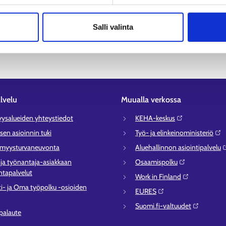
Salli valinta
lvelu
Muualla verkossa
syysalueiden yhteystiedot
KEHA-keskus⁠
sen asioinnin tuki
Työ- ja elinkeinoministeriö⁠
ömyysturvaneuvonta
Aluehallinnon asiointipalvelu⁠
- ja työnantaja-asiakkaan
Osaamispolku⁠
tapalvelut
Work in Finland⁠
ti- ja Oma työpolku -osioiden
EURES⁠
Suomi.fi-valtuudet⁠
 palaute