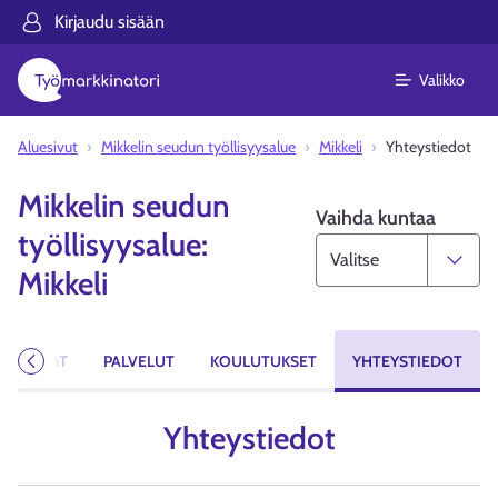
Kirjaudu sisään
Valikko
Aluesivut
Mikkelin seudun työllisyysalue
Mikkeli
Yhteystiedot
Mikkelin seudun
Vaihda kuntaa
työllisyysalue:
Mikkeli
YÖPAIKAT
PALVELUT
KOULUTUKSET
YHTEYSTIEDOT
Edellinen
Yhteystiedot