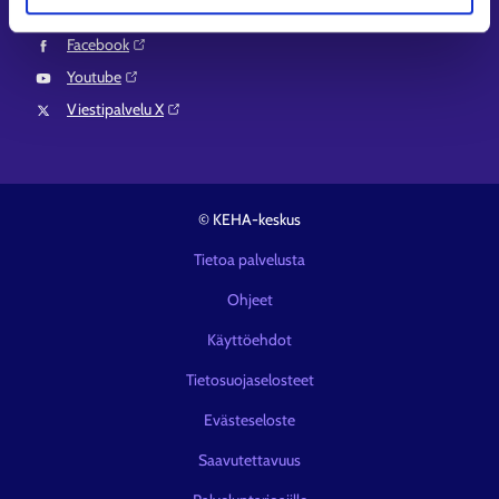
LinkedIn⁠
Facebook⁠
Youtube⁠
Viestipalvelu X⁠
© KEHA-keskus
Tietoa palvelusta
Ohjeet
Käyttöehdot
Tietosuojaselosteet
Evästeseloste
Saavutettavuus