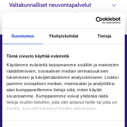
Valtakunnalliset neuvontapalvelut
Suostumus
Yksityiskohdat
Tietoja
Oikopolut
Tämä sivusto käyttää evästeitä
Asiointi
Käytämme evästeitä tarjoamamme sisällön ja mainosten
Oma työpolku
räätälöimiseen, sosiaalisen median ominaisuuksien
Työnhakuprofiili
tukemiseen ja kävijämäärämme analysoimiseen. Lisäksi
Avoimet työpaikat
jaamme sosiaalisen median, mainosalan ja analytiikka-
Tietoa muilla kielillä
alan kumppaneillemme tietoja siitä, miten käytät
sivustoamme. Kumppanimme voivat yhdistää näitä
Asiakaspalvelu
tietoja muihin tietoihin, joita olet antanut heille tai joita on
kerätty, kun olet käyttänyt heidän palvelujaan.
Työllisyysalueiden yhteystiedot
Sähköisen asioinnin tuki
Löydät tietoa evästeiden käyttötarkoituksista