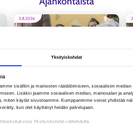
Ajankohtaista
3.8.2026
2
Yksityiskohdat
itä
Vahvista osaamistasi koulutuksella
mme sisällön ja mainosten räätälöimiseen, sosiaalisen median
iseen. Lisäksi jaamme sosiaalisen median, mainosalan ja analy
, miten käytät sivustoamme. Kumppanimme voivat yhdistää näitä t
N
ALUEUUTINEN
n kerätty, kun olet käyttänyt heidän palvelujaan.
tötarkoituksista Yksityiskohdat-välilehdeltä.
Katso kaikki