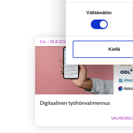
Evästeet
Suostumuksen
Tietosuoja ja henkilötietoje
Välttämätön
valinta
5.6.
-
25.8.2026
Kiellä
Digitaalinen työhönvalmennus
VALMENNU