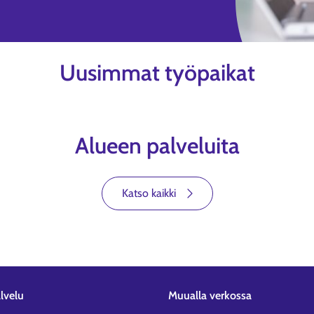
Uusimmat työpaikat
Alueen palveluita
Katso kaikki
lvelu
Muualla verkossa