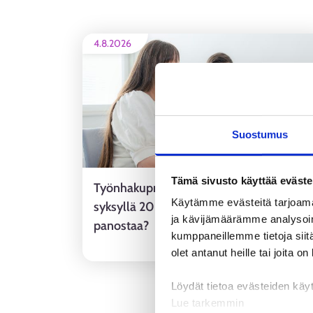
4.8.2026
Suostumus
Tämä sivusto käyttää eväste
Työnhakuprofiili tulee osaksi työnhakua
Käytämme evästeitä tarjoama
syksyllä 2026 – miksi siihen kannattaa
ja kävijämäärämme analysoim
panostaa?
kumppaneillemme tietoja siitä
ALUEUUTINE
olet antanut heille tai joita o
Löydät tietoa evästeiden käyt
Lue tarkemmin