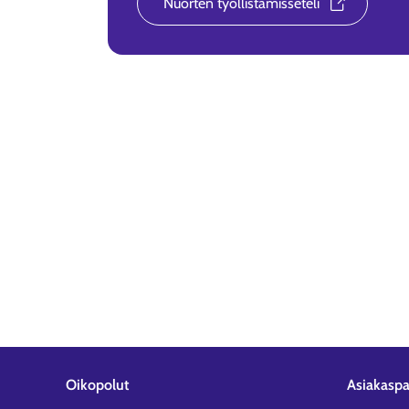
Nuorten työllistämisseteli
Oikopolut
Asiakaspa