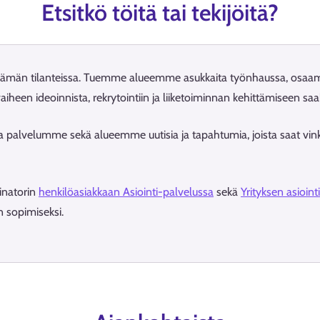
Etsitkö töitä tai tekijöitä?
elämän tilanteissa. Tuemme alueemme asukkaita työnhaussa, osaami
iheen ideoinnista, rekrytointiin ja liiketoiminnan kehittämiseen saa
 palvelumme sekä alueemme uutisia ja tapahtumia, joista saat vinkk
inatorin
henkilöasiakkaan Asiointi-palvelussa
sekä
Yrityksen asioint
 sopimiseksi.