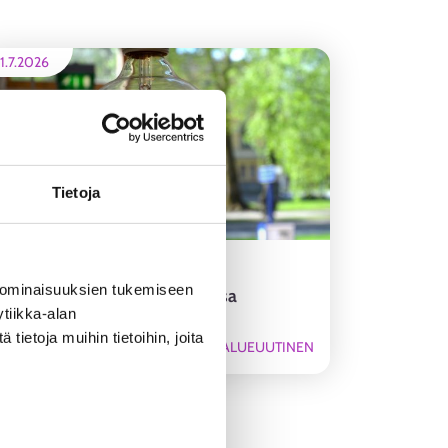
1.7.2026
Tietoja
Pohjois-Pohjanmaalla
 ominaisuuksien tukemiseen
nuorisotyöttömyys on kasvussa
tiikka-alan
ietoja muihin tietoihin, joita
ALUEUUTINEN