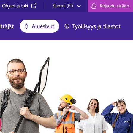
Ohjeet ja tuki⁠
Suomi (FI)
Kirjaudu sisään
Valitse kieli.
Välj språk.
Choose lan
ttäjät
Aluesivut
Työllisyys ja tilastot