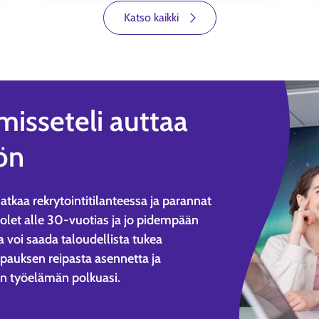
Katso kaikki
misseteli auttaa
ön
atkaa rekrytointitilanteessa ja parannat
 olet alle 30-vuotias ja jo pidempään
 voi saada taloudellista tukea
ripauksen reipasta asennetta ja
n työelämän polkuasi.