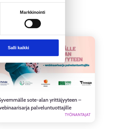
Markkinointi
6.9.2026 9.00
-
9.30
Salli kaikki
Syvemmälle sote-alan yrittäjyyteen –
webinaarisarja palveluntuottajille
TYÖNANTAJAT