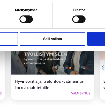
n käsittely
Mieltymykset
Tilastot
Tapahtumat
18.
-
27.8.2026
1
Salli valinta
Hyvinvointia ja itsetuntoa -valmennus
korkeakoulutetuille
S
VALMENNUS