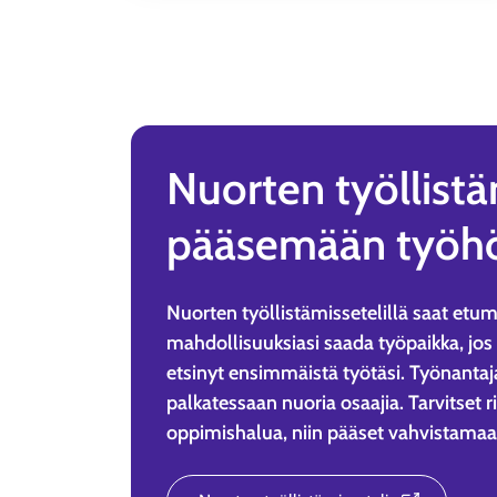
Nuorten työllistä
pääsemään työh
Nuorten työllistämissetelillä saat etum
mahdollisuuksiasi saada työpaikka, jos
etsinyt ensimmäistä työtäsi. Työnantaja
palkatessaan nuoria osaajia. Tarvitset 
oppimishalua, niin pääset vahvistamaa