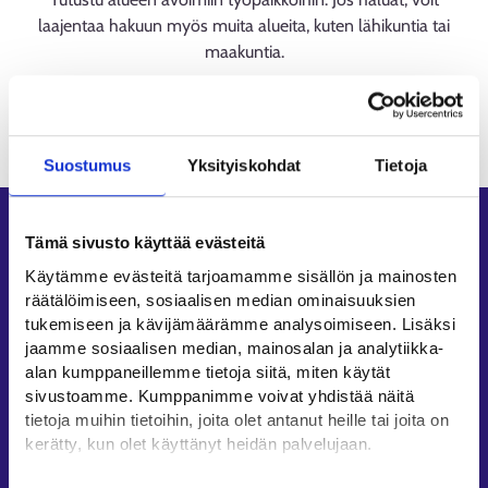
laajentaa hakuun myös muita alueita, kuten lähikuntia tai
maakuntia.
Suostumus
Yksityiskohdat
Tietoja
Oikopolut
Tämä sivusto käyttää evästeitä
Asiointi
Käytämme evästeitä tarjoamamme sisällön ja mainosten
räätälöimiseen, sosiaalisen median ominaisuuksien
Oma työpolku
tukemiseen ja kävijämäärämme analysoimiseen. Lisäksi
Työnhakuprofiili
jaamme sosiaalisen median, mainosalan ja analytiikka-
Avoimet työpaikat
alan kumppaneillemme tietoja siitä, miten käytät
sivustoamme. Kumppanimme voivat yhdistää näitä
Tietoa muilla kielillä
tietoja muihin tietoihin, joita olet antanut heille tai joita on
kerätty, kun olet käyttänyt heidän palvelujaan.
Asiakaspalvelu
Työllisyysalueiden yhteystiedot