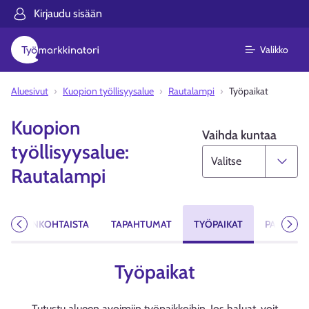
Kirjaudu sisään
Valikko
Aluesivut
Kuopion työllisyysalue
Rautalampi
Työpaikat
Kuopion
Vaihda kuntaa
työllisyysalue:
Rautalampi
AJANKOHTAISTA
TAPAHTUMAT
TYÖPAIKAT
PALVELUT
Edellinen
Seur
Työpaikat
Tutustu alueen avoimiin työpaikkoihin. Jos haluat, voit