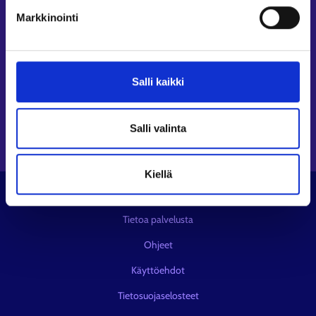
Seuraa meitä
Markkinointi
Instagram⁠
LinkedIn⁠
Salli kaikki
Facebook⁠
Youtube⁠
Viestipalvelu X⁠
Salli valinta
Kiellä
© KEHA-keskus
Tietoa palvelusta
Ohjeet
Käyttöehdot
Tietosuojaselosteet