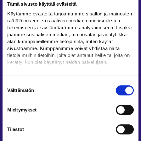
Tämä sivusto käyttää evästeitä
Työllisyysalueiden yhteystiedot
Käytämme evästeitä tarjoamamme sisällön ja mainosten
Sähköisen asioinnin tuki
räätälöimiseen, sosiaalisen median ominaisuuksien
Työttömyysturvaneuvonta
tukemiseen ja kävijämäärämme analysoimiseen. Lisäksi
jaamme sosiaalisen median, mainosalan ja analytiikka-
Yritys- ja työnantaja-asiakkaan neuvontapalvelut
alan kumppaneillemme tietoja siitä, miten käytät
Asiointi- ja Oma työpolku -osioiden ohjeet
sivustoamme. Kumppanimme voivat yhdistää näitä
Tuki ja palaute
tietoja muihin tietoihin, joita olet antanut heille tai joita on
kerätty, kun olet käyttänyt heidän palvelujaan.
Muualla verkossa
Löydät tietoa evästeiden käyttötarkoituksista
KEHA-keskus⁠
Yksityiskohdat-välilehdeltä.
Suostumuksen
Työ- ja elinkeinoministeriö⁠
Lue tarkemmin
Välttämätön
valinta
Evästeet
Aluehallinnon asiointipalvelu⁠
Tietosuoja ja henkilötietojen käsittely
Osaamispolku⁠
Mieltymykset
Work in Finland⁠
EURES⁠
Tilastot
Suomi.fi-valtuudet⁠