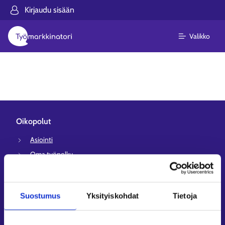
Kirjaudu sisään
Valikko
Oikopolut
Asiointi
Oma työpolku
Työnhakuprofiili
Avoimet työpaikat
Suostumus
Yksityiskohdat
Tietoja
Tietoa muilla kielillä
Asiakaspalvelu