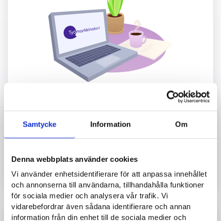
Ska du anställa en ny medarbetare eller starta ett
företag? Med listningen på sidan för situationsbaserad
information hittar du information som passar just din
Samtycke
Information
Om
situation.
Denna webbplats använder cookies
Öppna översiktssidan för situationer
Vi använder enhetsidentifierare för att anpassa innehållet
och annonserna till användarna, tillhandahålla funktioner
för sociala medier och analysera vår trafik. Vi
vidarebefordrar även sådana identifierare och annan
Företagets E-tjänster
information från din enhet till de sociala medier och