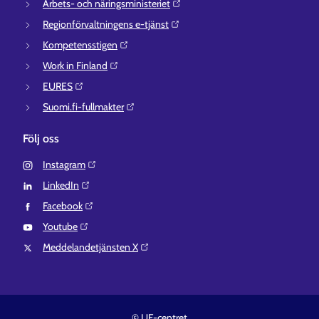
Arbets- och näringsministeriet⁠
Regionförvaltningens e-tjänst⁠
Kompetensstigen⁠
Work in Finland⁠
EURES⁠
Suomi.fi-fullmakter⁠
Följ oss
Instagram⁠
LinkedIn⁠
Facebook⁠
Youtube⁠
Meddelandetjänsten X⁠
© UF-centret