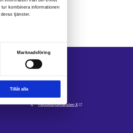
 tur kombinera informationen
deras tjänster.
Marknadsföring
Följ oss
Instagram⁠
LinkedIn⁠
Facebook⁠
Tillåt alla
Youtube⁠
Meddelandetjänsten X⁠