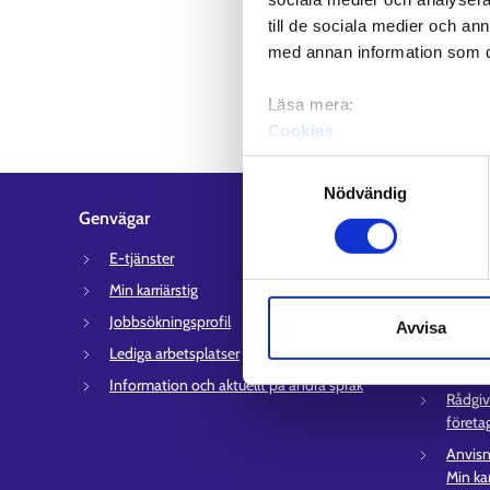
till de sociala medier och a
med annan information som du 
Läsa mera:
Cookies
Dataskydd och behandling 
Samtyckesval
Nödvändig
Genvägar
Kundserv
E-tjänster
Kontakt
syssel
Min karriärstig
Stöd f
Jobbsökningsprofil
Avvisa
Inform
Lediga arbetsplatser
arbets
Information och aktuellt på andra språk
Rådgiv
företa
Anvisn
Min kar