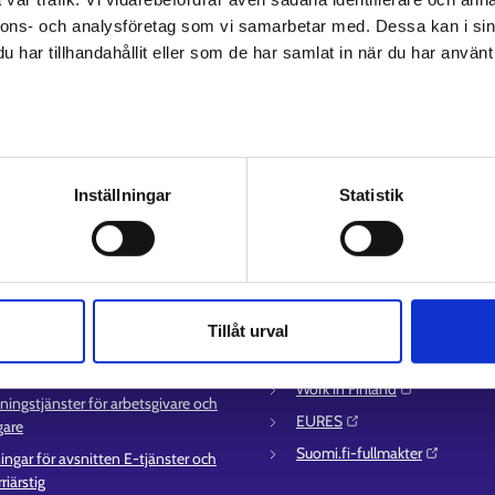
nnons- och analysföretag som vi samarbetar med. Dessa kan i sin
har tillhandahållit eller som de har samlat in när du har använt 
av personuppgifter
Inställningar
Statistik
ice
Mer information
uppgifter till
UF-centret⁠
sättningsområden
Arbets- och näringsministeriet⁠
ör e-tjänster
Regionförvaltningens e-tjänst⁠
Tillåt urval
ation om utkomstskydd för
Kompetensstigen⁠
lösa
Work in Finland⁠
ningstjänster för arbetsgivare och
EURES⁠
gare
Suomi.fi-fullmakter⁠
ingar för avsnitten E-tjänster och
riärstig