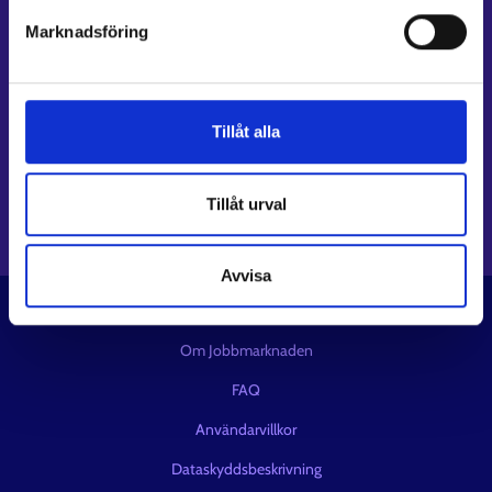
Marknadsföring
Följ oss
Instagram⁠
LinkedIn⁠
Tillåt alla
Facebook⁠
Youtube⁠
Meddelandetjänsten X⁠
Tillåt urval
Avvisa
© UF-centret
Om Jobbmarknaden
FAQ
Användarvillkor
Dataskyddsbeskrivning