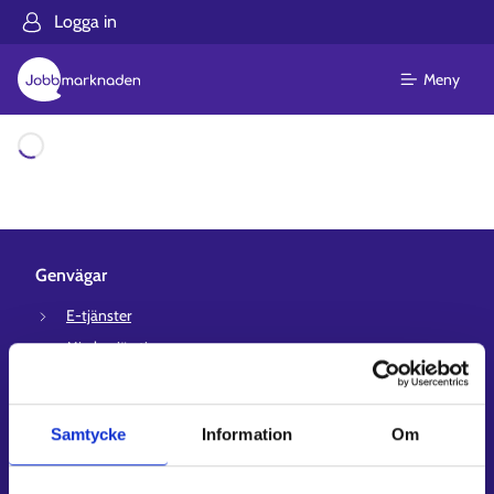
Logga in
Meny
Laddar
Genvägar
E-tjänster
Min karriärstig
Jobbsökningsprofil
Lediga arbetsplatser
Samtycke
Information
Om
Information och aktuellt på andra språk
Kundservice