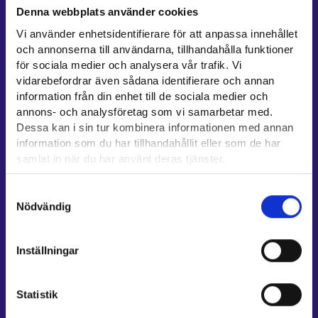
Denna webbplats använder cookies
Kontaktuppgifter till sysselsättningsområden
Vi använder enhetsidentifierare för att anpassa innehållet
Stöd för e-tjänster
och annonserna till användarna, tillhandahålla funktioner
för sociala medier och analysera vår trafik. Vi
Information om utkomstskydd för arbetslösa
vidarebefordrar även sådana identifierare och annan
Rådgivningstjänster för arbetsgivare och företagare
information från din enhet till de sociala medier och
Anvisningar för avsnitten E-tjänster och Min karriärstig
annons- och analysföretag som vi samarbetar med.
Dessa kan i sin tur kombinera informationen med annan
Stöd och respons
information som du har tillhandahållit eller som de har
samlat in när du har använt deras tjänster.
Mer information
UF-centret⁠
Läsa mera:
Samtyckesval
Cookies
Arbets- och näringsministeriet⁠
Nödvändig
Dataskydd och behandling av personuppgifter
Regionförvaltningens e-tjänst⁠
Kompetensstigen⁠
Inställningar
Work in Finland⁠
EURES⁠
Statistik
Suomi.fi-fullmakter⁠