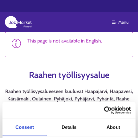
Menu
This page is not available in English.
Raahen työllisyysalue
Raahen työllisyysalueeseen kuuluvat Haapajärvi, Haapavesi,
Kärsämäki, Oulainen, Pyhäjoki, Pyhäjärvi, Pyhäntä, Raahe,
Reisjärvi, Siikajoki ja Siikalatva. Raahe toimii alueen
vastuukuntana. TE-palveluista tulee kunnan peruspalveluita
1.1.2025.
Consent
Details
About