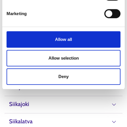
Oulainen
Marketing
Pyhäjoki
Pyhäjärvi
Allow all
Pyhäntä
Allow selection
Raahe
Deny
Reisjärvi
Siikajoki
Siikalatva