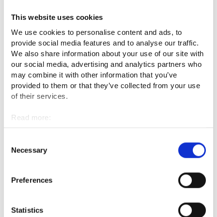
ETUSIVU
YHTEYSTIEDOT
TYÖNHAKIJAN UKK
YRITT
Next
This website uses cookies
We use cookies to personalise content and ads, to
Yhteystiedot
provide social media features and to analyse our traffic.
We also share information about your use of our site with
our social media, advertising and analytics partners who
Henkilöasiakkaiden palvelunumero
may combine it with other information that you’ve
provided to them or that they’ve collected from your use
of their services.
Yritysasiakkaiden puhelinnumero
Read more:
Haapajärvi
Cookies
Personal data protection
Consent
Necessary
Selection
Haapavesi
Preferences
Kärsämäki
Statistics