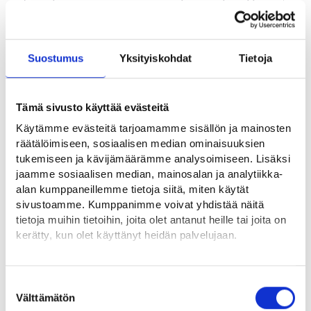
työttömyydestä, työvoimasta, avoimista työpaikoista ja
palkoista. Tiedot ovat peräisin työ- ja elinkeinoministeriön
työvälitystilastoista, Tilastokeskuksen työssäkäyntitilastoista,
Suostumus
Yksityiskohdat
Tietoja
Avoimet työpaikat -tilastosta, Palkkarakenne-tilastosta sekä
Tulorekisterin Palkat ja palkkiot -tilastosta. Raportti sisältää eri
rekistereistä yhdisteltyjä tietoja vuoden 2014 heinäkuusta
Tämä sivusto käyttää evästeitä
alkaen.
Käytämme evästeitä tarjoamamme sisällön ja mainosten
räätälöimiseen, sosiaalisen median ominaisuuksien
Siirry raporttiin
tukemiseen ja kävijämäärämme analysoimiseen. Lisäksi
jaamme sosiaalisen median, mainosalan ja analytiikka-
alan kumppaneillemme tietoja siitä, miten käytät
sivustoamme. Kumppanimme voivat yhdistää näitä
Esittelyvideo: Työvoiman saatavuus ja kohtaanto -
tietoja muihin tietoihin, joita olet antanut heille tai joita on
kerätty, kun olet käyttänyt heidän palvelujaan.
sovellus⁠
Löydät tietoa evästeiden käyttötarkoituksista
Yksityiskohdat-välilehdeltä.
Suostumuksen
Tukipyynnöt ja kysymykset
Lue tarkemmin
Välttämätön
valinta