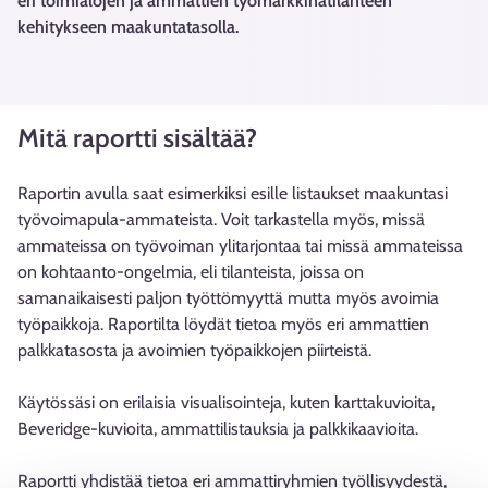
eri toimialojen ja ammattien työmarkkinatilanteen
kehitykseen maakuntatasolla.
Mitä raportti sisältää?
Raportin avulla saat esimerkiksi esille listaukset maakuntasi
työvoimapula-ammateista. Voit tarkastella myös, missä
ammateissa on työvoiman ylitarjontaa tai missä ammateissa
on kohtaanto-ongelmia, eli tilanteista, joissa on
samanaikaisesti paljon työttömyyttä mutta myös avoimia
työpaikkoja. Raportilta löydät tietoa myös eri ammattien
palkkatasosta ja avoimien työpaikkojen piirteistä.
Käytössäsi on erilaisia visualisointeja, kuten karttakuvioita,
Beveridge-kuvioita, ammattilistauksia ja palkkikaavioita.
Raportti yhdistää tietoa eri ammattiryhmien työllisyydestä,