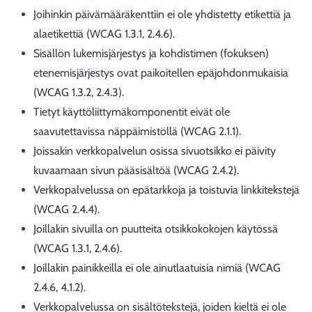
Joihinkin päivämääräkenttiin ei ole yhdistetty etikettiä ja
alaetikettiä (WCAG 1.3.1, 2.4.6).
Sisällön lukemisjärjestys ja kohdistimen (fokuksen)
etenemisjärjestys ovat paikoitellen epäjohdonmukaisia
(WCAG 1.3.2, 2.4.3).
Tietyt käyttöliittymäkomponentit eivät ole
saavutettavissa näppäimistöllä (WCAG 2.1.1).
Joissakin verkkopalvelun osissa sivuotsikko ei päivity
kuvaamaan sivun pääsisältöä (WCAG 2.4.2).
Verkkopalvelussa on epätarkkoja ja toistuvia linkkitekstejä
(WCAG 2.4.4).
Joillakin sivuilla on puutteita otsikkokokojen käytössä
(WCAG 1.3.1, 2.4.6).
Joillakin painikkeilla ei ole ainutlaatuisia nimiä (WCAG
2.4.6, 4.1.2).
Verkkopalvelussa on sisältötekstejä, joiden kieltä ei ole