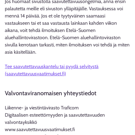
Jos huomaat sivustolla saavutettavuusongelmia, anna ensin
palautetta meille eli sivuston ylläpitäjälle. Vastauksessa voi
mennä 14 päivää. Jos et ole tyytyväinen saamaasi
vastaukseen tai et saa vastausta lainkaan kahden viikon
aikana, voit tehdä ilmoituksen Etelä-Suomen
aluehallintovirastoon. Etelä-Suomen aluehallintoviraston
sivulla kerrotaan tarkasti, miten ilmoituksen voi tehdä ja miten
asia käsitellään.
Tee saavutettavuuskantelu tai pyydä selvitystä
(saavutettavuusvaatimukset.fi)
Valvontaviranomaisen yhteystiedot
Liikenne- ja viestintävirasto Traficom
Digitaalisen esteettömyyden ja saavutettavuuden
valvontayksikkö
www.saavutettavuusvaatimukset.fi