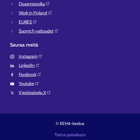
Osaamispolku⁠
Work in Finland⁠
EURES⁠
Suomi.fi-valtuudet⁠
Seuraa meitä
Instagram⁠
LinkedIn⁠
Facebook⁠
Youtube⁠
Viestipalvelu X⁠
© KEHA-keskus
Tietoa palvelusta