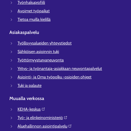
Työnhakuprofiili
Avoimet työpaikat
Tietoa muilla kielillä
Asiakaspalvelu
Työllisyysalueiden yhteystiedot
Sähköisen asioinnin tuki
Työttömyysturvaneuvonta
Yritys- ja työnantaja-asiakkaan neuvontapalvelut
Asiointi- ja Oma työpolku -osioiden ohjeet
Tuki ja palaute
Muualla verkossa
KEHA-keskus⁠
Työ- ja elinkeinoministeriö⁠
Aluehallinnon asiointipalvelu⁠