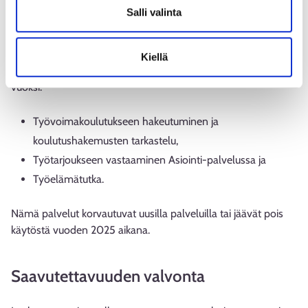
säilytettäväksi tai uudelleen julkaistavaksi.
Salli valinta
Jäljempänä mainittu sisältö ei ole saavutettavissa, koska
sivustoon sovelletaan tilapäisesti direktiivin (EU) 2016/2102 5
Kiellä
artiklassa tarkoitettua poikkeusta kohtuuttoman rasitteen
vuoksi.
Työvoimakoulutukseen hakeutuminen ja
koulutushakemusten tarkastelu,
Työtarjoukseen vastaaminen Asiointi-palvelussa ja
Työelämätutka.
Nämä palvelut korvautuvat uusilla palveluilla tai jäävät pois
käytöstä vuoden 2025 aikana.
Saavutettavuuden valvonta