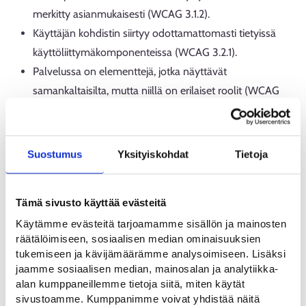
merkitty asianmukaisesti (WCAG 3.1.2).
Käyttäjän kohdistin siirtyy odottamattomasti tietyissä
käyttöliittymäkomponenteissa (WCAG 3.2.1).
Palvelussa on elementtejä, jotka näyttävät
samankaltaisilta, mutta niillä on erilaiset roolit (WCAG
3.2.4).
Tiettyjen käyttöliittymäkomponenttien nimet, roolit ja
toiminnallisuudet eivät ole täysin ymmärrettäviä, ja osa
Suostumus
Yksityiskohdat
Tietoja
niistä on englanninkielisiä. Visuaalisia ryhmittelyjä ei voi
tulkita apuvälineillä (WCAG 1.3.1, 4.1.2)
Tämä sivusto käyttää evästeitä
Teknisessä toteutuksessa on virheitä, jotka voivat
Käytämme evästeitä tarjoamamme sisällön ja mainosten
vaikuttaa myös apuvälineiden toimintaan (WCAG 4.1.1).
räätälöimiseen, sosiaalisen median ominaisuuksien
Painikkeella on kaksi roolia, mikä vaikeuttaa käyttöä
tukemiseen ja kävijämäärämme analysoimiseen. Lisäksi
apuvälineillä (WCAG 4.1.1).
jaamme sosiaalisen median, mainosalan ja analytiikka-
Uuteen välilehteen avautumista ei ole merkitty oikein
alan kumppaneillemme tietoja siitä, miten käytät
sivustoamme. Kumppanimme voivat yhdistää näitä
linkissä (WCAG 4.1.2).