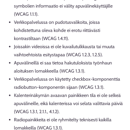
symbolien informaatio ei välity apuvälinekäyttäjille
(WCAG 1.1.1).
Verkkopalvelussa on pudotusvalikoita, joissa
kohdistettuna oleva kohde ei erotu riittävästi
kontrastiltaan (WCAG 1.4.11).
Joissakin videoissa ei ole kuvailutulkkausta tai muuta
vaihtoehtoista esitystapaa (WCAG 1.2.3, 1.2.5).
Apuvälineillä ei saa tietoa hakutuloksista työnhaun
aloituksen lomakkeella (WCAG 1.3.1).
Verkkopalvelussa on käytetty checkbox-komponenttia
radiobutton-komponentin sijaan (WCAG 1.3.1).
Kalenterinäkymän avaavan painikkeen tila ei ole selkeä
apuvälineille, eikä kalenterissa voi selata valittavia päiviä
(WCAG 1.3.1, 2.1.1., 4.1.2).
Radiopainikkeita ei ole ryhmitelty teknisesti kaikilla
lomakkeilla (WCAG 1.3.1).