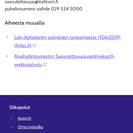
saavutettavuus@traficom.fi
puhelinnumero vaihde 029 534 5000
Aiheesta muualla
Laki digitaalisten palvelujen tarjoamisesta (306/2019)
(finlex.fi)⁠⁠
Aluehallintoviraston Saavutettavuusvaatimukset.fi-
verkkopalvelu⁠
Oikopolut
Asiointi
Oma työpolku