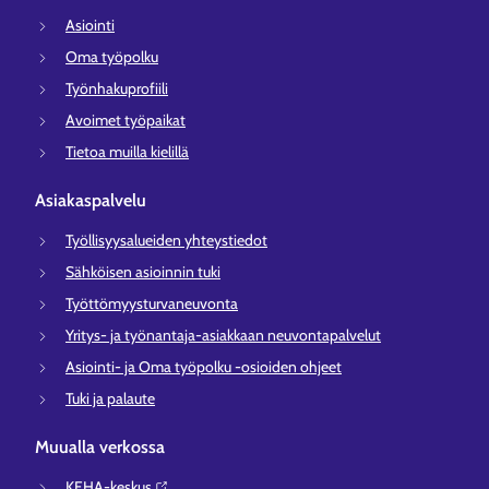
Asiointi
Oma työpolku
Työnhakuprofiili
Avoimet työpaikat
Tietoa muilla kielillä
Asiakaspalvelu
Työllisyysalueiden yhteystiedot
Sähköisen asioinnin tuki
Työttömyysturvaneuvonta
Yritys- ja työnantaja-asiakkaan neuvontapalvelut
Asiointi- ja Oma työpolku -osioiden ohjeet
Tuki ja palaute
Muualla verkossa
KEHA-keskus⁠