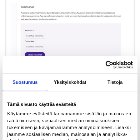
Suostumus
Yksityiskohdat
Tietoja
9. Avainsanat
Tämä sivusto käyttää evästeitä
Käytämme evästeitä tarjoamamme sisällön ja mainosten
Pääasiallinen ammatti tallennetaan työnvälitystilastointia
räätälöimiseen, sosiaalisen median ominaisuuksien
varten, tieto ei näy työnhakijoille.
tukemiseen ja kävijämäärämme analysoimiseen. Lisäksi
jaamme sosiaalisen median, mainosalan ja analytiikka-