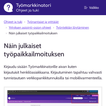
Valikko
Ohjeet ja tuki
Työnantajat ja yrittäjät
Yrityksen asiointi-osion ohjeet
Työntekijän löytäminen
Näin julkaiset työpaikkailmoituksen
Näin julkaiset
työpaikkailmoituksen
Kirjaudu sisään Työmarkkinatorille aivan kuten
kirjautuisit henkilöasiakkaana. Kirjautuminen tapahtuu vahvasti
tunnistautuen verkkopankkitunnuksilla tai mobiilivarmenteella.