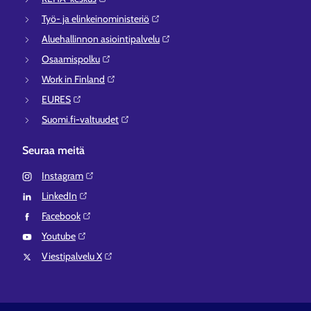
Työ- ja elinkeinoministeriö⁠
Aluehallinnon asiointipalvelu⁠
Osaamispolku⁠
Work in Finland⁠
EURES⁠
Suomi.fi-valtuudet⁠
Seuraa meitä
Instagram⁠
LinkedIn⁠
Facebook⁠
Youtube⁠
Viestipalvelu X⁠