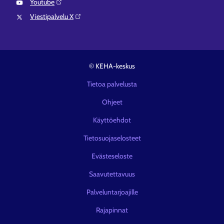
Youtube⁠
Viestipalvelu X⁠
© KEHA-keskus
Tietoa palvelusta
Ohjeet
Käyttöehdot
Tietosuojaselosteet
Evästeseloste
Saavutettavuus
Palveluntarjoajille
Rajapinnat