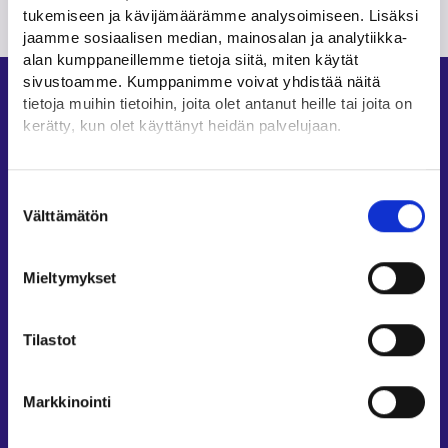
Palaa Työmarkkinatorille
tukemiseen ja kävijämäärämme analysoimiseen. Lisäksi
jaamme sosiaalisen median, mainosalan ja analytiikka-
alan kumppaneillemme tietoja siitä, miten käytät
sivustoamme. Kumppanimme voivat yhdistää näitä
Oikopolut
tietoja muihin tietoihin, joita olet antanut heille tai joita on
kerätty, kun olet käyttänyt heidän palvelujaan.
Asiointi
Oma työpolku
Löydät tietoa evästeiden käyttötarkoituksista
Yksityiskohdat-välilehdeltä.
Työnhakuprofiili
Suostumuksen
Lue tarkemmin
Välttämätön
valinta
Avoimet työpaikat
Evästeet
Tietoa muilla kielillä
Tietosuoja ja henkilötietojen käsittely
Mieltymykset
Asiakaspalvelu
Työllisyysalueiden yhteystiedot
Tilastot
Sähköisen asioinnin tuki
Työttömyysturvaneuvonta
Markkinointi
Yritys- ja työnantaja-asiakkaan neuvontapalvelut