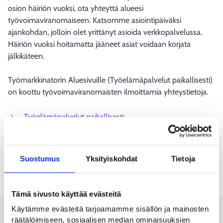
osion häiriön vuoksi, ota yhteyttä alueesi
työvoimaviranomaiseen. Katsomme asiointipäiväksi
ajankohdan, jolloin olet yrittänyt asioida verkkopalvelussa.
Häiriön vuoksi hoitamatta jääneet asiat voidaan korjata
jälkikäteen.
Työmarkkinatorin Aluesivuille (Työelämäpalvelut paikallisesti)
on koottu työvoimaviranomaisten ilmoittamia yhteystietoja.
Työelämäpalvelut paikallisesti
Näin löydät alueesi yhteystiedot
Näin jätät yhteydenottopyynnön
Suostumus
Yksityiskohdat
Tietoja
Tämä sivusto käyttää evästeitä
Käytämme evästeitä tarjoamamme sisällön ja mainosten
räätälöimiseen, sosiaalisen median ominaisuuksien