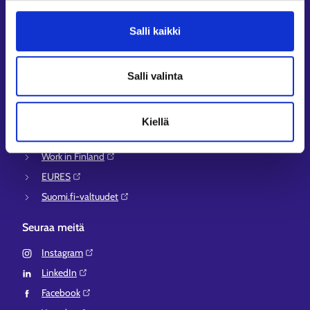
Asiointi- ja Oma työpolku -osioiden ohjeet
Tuki ja palaute
Salli kaikki
Muualla verkossa
KEHA-keskus⁠
Salli valinta
Työ- ja elinkeinoministeriö⁠
Aluehallinnon asiointipalvelu⁠
Kiellä
Osaamispolku⁠
Work in Finland⁠
EURES⁠
Suomi.fi-valtuudet⁠
Seuraa meitä
Instagram⁠
LinkedIn⁠
Facebook⁠