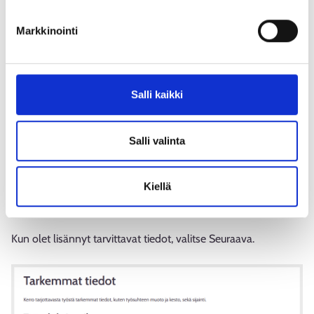
Markkinointi
Salli kaikki
Salli valinta
Kuva 9: Ajokortti- ja rikosrekisteriotetietojen antaminen
Kiellä
Tarkemmat tiedot –sivulla voit ilmoittaa työsuhteen muodon
ja keston, palkkaukseen liittyvät tiedot ja työpaikan sijainnin.
Kun olet lisännyt tarvittavat tiedot, valitse Seuraava.