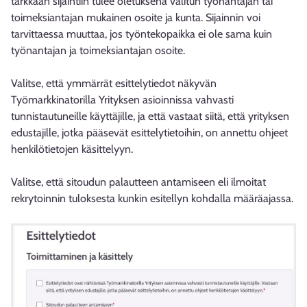
tarkkaan sijaintiin tulee oletuksena valitun työnantajan tai
toimeksiantajan mukainen osoite ja kunta. Sijainnin voi
tarvittaessa muuttaa, jos työntekopaikka ei ole sama kuin
työnantajan ja toimeksiantajan osoite.
Valitse, että ymmärrät esittelytiedot näkyvän
Työmarkkinatorilla Yrityksen asioinnissa vahvasti
tunnistautuneille käyttäjille, ja että vastaat siitä, että yrityksen
edustajille, jotka pääsevät esittelytietoihin, on annettu ohjeet
henkilötietojen käsittelyyn.
Valitse, että sitoudun palautteen antamiseen eli ilmoitat
rekrytoinnin tuloksesta kunkin esitellyn kohdalla määräajassa.