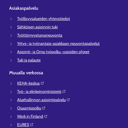
Asiakaspalvelu
Työllisyysalueiden yhteystiedot
Sähköisen asioinnin tuki
Työttömyysturvaneuvonta
Yritys- ja työnantaja-asiakkaan neuvontapalvelut
Asiointi- ja Oma työpolku -osioiden ohjeet
Tuki ja palaute
Muualla verkossa
KEHA-keskus⁠
Työ- ja elinkeinoministeriö⁠
Aluehallinnon asiointipalvelu⁠
Osaamispolku⁠
Work in Finland⁠
EURES⁠