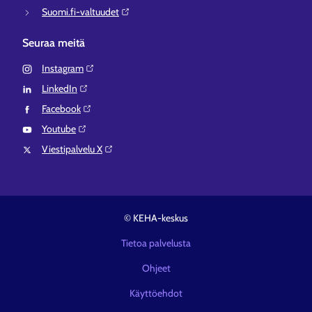
Suomi.fi-valtuudet⁠
Seuraa meitä
Instagram⁠
LinkedIn⁠
Facebook⁠
Youtube⁠
Viestipalvelu X⁠
© KEHA-keskus
Tietoa palvelusta
Ohjeet
Käyttöehdot