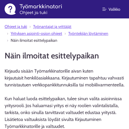
Valikko
Ohjeet ja tuki
Työnantajat ja yrittäjät
Yrityksen asiointi-osion ohjeet
Työntekijän löytäminen
Näin ilmoitat esittelypaikan
Näin ilmoitat esittelypaikan
Kirjaudu sisään Työmarkkinatorille aivan kuten
kirjautuisit henkilöasiakkaana. Kirjautuminen tapahtuu vahvasti
tunnistautuen verkkopankkitunnuksilla tai mobiilivarmenteella.
Kun haluat luoda esittelypaikan, tulee sinun valita asioinnissa
yritysrooli. Jos haluamasi yritys ei näy roolien valintalistalla,
tarkista, onko sinulla tarvittavat valtuudet edustaa yritystä.
Lisätietoa valtuuksista löydät sivulta Kirjautuminen
Työmarkkinatorille ja valtuudet.