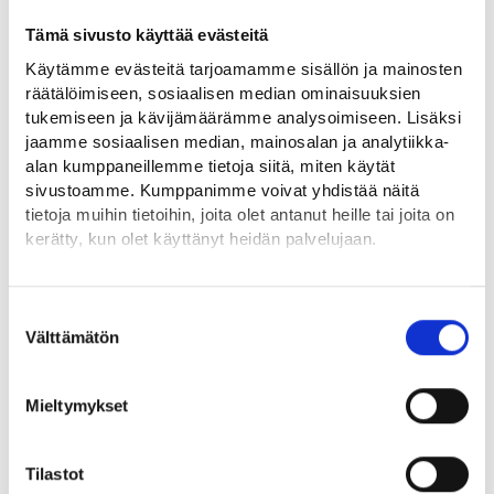
Jos työssä vaaditaan lupia tai kortteja, valitse ne ja kirjoita
Tämä sivusto käyttää evästeitä
tarvittaessa lisätietoja.
Käytämme evästeitä tarjoamamme sisällön ja mainosten
räätälöimiseen, sosiaalisen median ominaisuuksien
Jos työssä vaaditaan ajokortteja, valitse ne ja kirjoita
tukemiseen ja kävijämäärämme analysoimiseen. Lisäksi
tarvittaessa lisätietoja.
jaamme sosiaalisen median, mainosalan ja analytiikka-
alan kumppaneillemme tietoja siitä, miten käytät
Valitse, tarvitaanko tehtävässä rikosrekisteriote lasten,
sivustoamme. Kumppanimme voivat yhdistää näitä
iäkkäiden tai vammaisten kanssa työskentelyä varten.
tietoja muihin tietoihin, joita olet antanut heille tai joita on
kerätty, kun olet käyttänyt heidän palvelujaan.
Kun olet lisännyt tarvittavat tiedot, valitse Seuraava.
Löydät tietoa evästeiden käyttötarkoituksista
Yksityiskohdat-välilehdeltä.
Suostumuksen
Lue tarkemmin
Välttämätön
valinta
Evästeet
Tietosuoja ja henkilötietojen käsittely
Mieltymykset
Tilastot