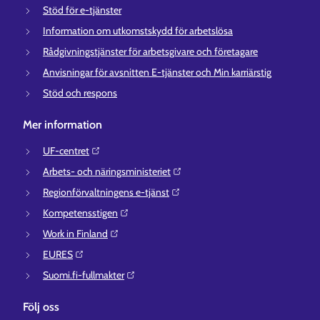
Stöd för e-tjänster
Information om utkomstskydd för arbetslösa
Rådgivningstjänster för arbetsgivare och företagare
Anvisningar för avsnitten E-tjänster och Min karriärstig
Stöd och respons
Mer information
UF-centret⁠
Arbets- och näringsministeriet⁠
Regionförvaltningens e-tjänst⁠
Kompetensstigen⁠
Work in Finland⁠
EURES⁠
Suomi.fi-fullmakter⁠
Följ oss