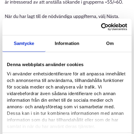
är intresserad av att anställa sökande i grupperna +55/+60.
När du har lagt till de nödvändiga uppgifterna, välj Nästa.
Samtycke
Information
Om
Bild 8: Val av huvudsakligt yrke
Denna webbplats använder cookies
Vi använder enhetsidentifierare för att anpassa innehållet
På sidan Krävda kunskaper kan du berätta om arbetets krav.
och annonserna till användarna, tillhandahålla funktioner
Vaaditut taidot-sivulla voit kertoa työtehtävässä liittyvistä
för sociala medier och analysera vår trafik. Vi
vaatimuksista.
vidarebefordrar även sådana identifierare och annan
information från din enhet till de sociala medier och
Om det i arbetet krävs tillstånd eller kort, välj dem och skriv
annons- och analysföretag som vi samarbetar med.
vid behov ytterligare information.
Dessa kan i sin tur kombinera informationen med annan
information som du har tillhandahållit eller som de har
Om arbetet kräver körkort ska du välja dem och vid behov
samlat in när du har använt deras tjänster.
skriva in ytterligare information..