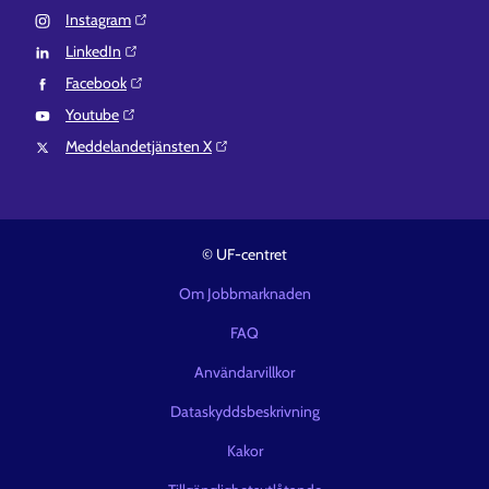
Instagram⁠
LinkedIn⁠
Facebook⁠
Youtube⁠
Meddelandetjänsten X⁠
© UF-centret
Om Jobbmarknaden
FAQ
Användarvillkor
Dataskyddsbeskrivning
Kakor