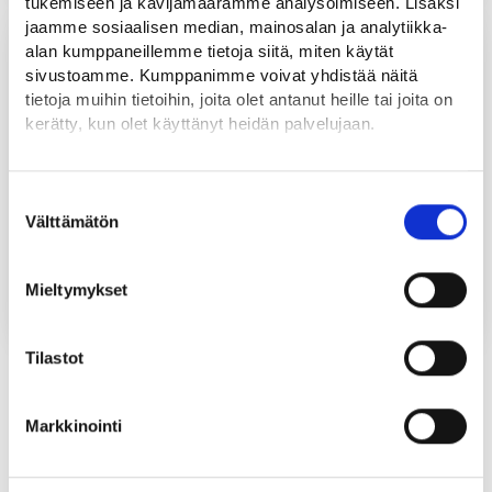
tukemiseen ja kävijämäärämme analysoimiseen. Lisäksi
jaamme sosiaalisen median, mainosalan ja analytiikka-
27.7.2026
alan kumppaneillemme tietoja siitä, miten käytät
sivustoamme. Kumppanimme voivat yhdistää näitä
tietoja muihin tietoihin, joita olet antanut heille tai joita on
kerätty, kun olet käyttänyt heidän palvelujaan.
Löydät tietoa evästeiden käyttötarkoituksista
Yksityiskohdat-välilehdeltä.
Suostumuksen
Lue tarkemmin
Välttämätön
valinta
Evästeet
Työnhakijalle helpotuksia avoimiin
Tietosuoja ja henkilötietojen käsittely
korkeakouluopintoihin
Mieltymykset
UUTINEN
Tilastot
Katso kaikki
Markkinointi