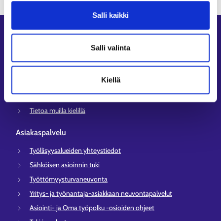
Salli kaikki
Oikopolut
Salli valinta
Asiointi
Oma työpolku
Kiellä
Työnhakuprofiili
Avoimet työpaikat
Tietoa muilla kielillä
Asiakaspalvelu
Työllisyysalueiden yhteystiedot
Sähköisen asioinnin tuki
Työttömyysturvaneuvonta
Yritys- ja työnantaja-asiakkaan neuvontapalvelut
Asiointi- ja Oma työpolku -osioiden ohjeet