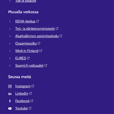
Tuki ja palaute
Muualla verkossa
KEHA-keskus⁠
Työ- ja elinkeinoministeriö⁠
Aluehallinnon asiointipalvelu⁠
Osaamispolku⁠
Work in Finland⁠
EURES⁠
Suomi.fi-valtuudet⁠
Seuraa meitä
Instagram⁠
LinkedIn⁠
Facebook⁠
Youtube⁠