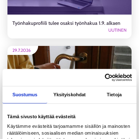
Työnhakuprofiili tulee osaksi työnhakua 1.9. alkaen
UUTINEN
29.7.2026
Suostumus
Yksityiskohdat
Tietoja
Päättyykö kesätyö eikä työ- tai opiskelupaikkaa ole
Tämä sivusto käyttää evästeitä
vielä tiedossa? Muista ilmoittautua työnhakijaksi
Käytämme evästeitä tarjoamamme sisällön ja mainosten
UUTINEN
räätälöimiseen, sosiaalisen median ominaisuuksien