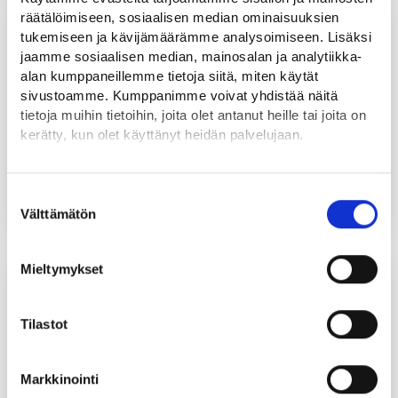
3.7.2026
räätälöimiseen, sosiaalisen median ominaisuuksien
tukemiseen ja kävijämäärämme analysoimiseen. Lisäksi
jaamme sosiaalisen median, mainosalan ja analytiikka-
alan kumppaneillemme tietoja siitä, miten käytät
sivustoamme. Kumppanimme voivat yhdistää näitä
tietoja muihin tietoihin, joita olet antanut heille tai joita on
kerätty, kun olet käyttänyt heidän palvelujaan.
Löydät tietoa evästeiden käyttötarkoituksista
Starttiraha tukee yrittäjyyden alkua
Yksityiskohdat-välilehdeltä.
Suostumuksen
UUTINEN
Lue tarkemmin
Välttämätön
valinta
Evästeet
Tietosuoja ja henkilötietojen käsittely
2.7.2026
Mieltymykset
Tilastot
Markkinointi