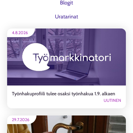
Blogit
Uratarinat
4.8.2026
Työnhakuprofiili tulee osaksi työnhakua 1.9. alkaen
UUTINEN
29.7.2026