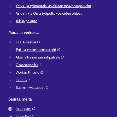
Yritys- ja työnantaja-asiakkaan neuvontapalvelut
Asiointi- ja Oma työpolku -osioiden ohjeet
Tuki ja palaute
Muualla verkossa
KEHA-keskus⁠
Työ- ja elinkeinoministeriö⁠
Aluehallinnon asiointipalvelu⁠
Osaamispolku⁠
Work in Finland⁠
EURES⁠
Suomi.fi-valtuudet⁠
Seuraa meitä
Instagram⁠
LinkedIn⁠