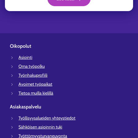
Oikopolut
Asiointi
Oma työpolku
Työnhakuprofiili
Avoimet työpaikat
Tietoa muilla kielillä
Asiakaspalvelu
Työllisyysalueiden yhteystiedot
Sähköisen asioinnin tuki
Työttömyysturvaneuvonta