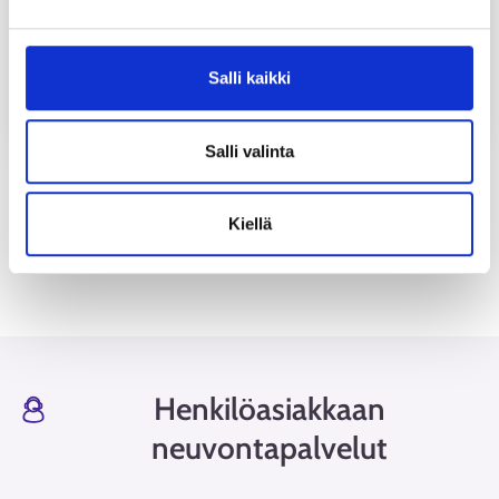
Työnantajan on nyt aiempaa helpompi saada
Salli kaikki
rekrytointitukea nuoren palkkaamiseen
UUTINEN
Salli valinta
Katso kaikki
Kiellä
Henkilöasiakkaan
neuvontapalvelut