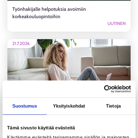
Työnhakijalle helpotuksia avoimiin
korkeakouluopintoihin
UUTINEN
21.7.2026
Suostumus
Yksityiskohdat
Tietoja
Uusia avoimia työpaikkoja hieman enemmän kuin
vuosi sitten
UUTINEN
Tämä sivusto käyttää evästeitä
Käytämme evästeitä tarjoamamme sisällön ja mainosten