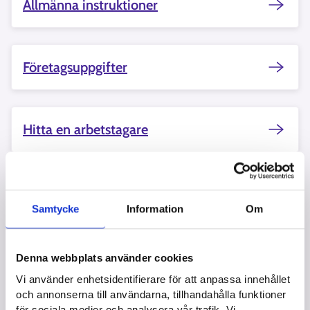
Allmänna instruktioner
Företagsuppgifter
Hitta en arbetstagare
Kontakt och händelser
Samtycke
Information
Om
Företagets verksamhet och utveckling
Denna webbplats använder cookies
Vi använder enhetsidentifierare för att anpassa innehållet
och annonserna till användarna, tillhandahålla funktioner
för sociala medier och analysera vår trafik. Vi