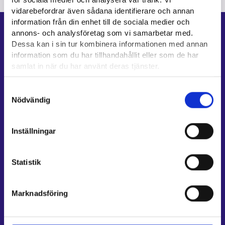
vidarebefordrar även sådana identifierare och annan
information från din enhet till de sociala medier och
Genvägar
annons- och analysföretag som vi samarbetar med.
Dessa kan i sin tur kombinera informationen med annan
E-tjänster
information som du har tillhandahållit eller som de har
Min karriärstig
samlat in när du har använt deras tjänster.
Jobbsökningsprofil
Läsa mera:
Samtyckesval
Lediga arbetsplatser
Cookies
Nödvändig
Information och aktuellt på andra språk
Dataskydd och behandling av personuppgifter
Inställningar
Kundservice
Kontaktuppgifter till sysselsättningsområden
Statistik
Stöd för e-tjänster
Information om utkomstskydd för arbetslösa
Marknadsföring
Rådgivningstjänster för arbetsgivare och företagare
Anvisningar för avsnitten E-tjänster och Min karriärstig
Stöd och respons