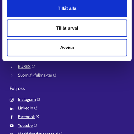
Tillåt alla
Mer information
UF-centret⁠
Tillåt urval
Arbets- och näringsministeriet⁠
Regionförvaltningens e-tjänst⁠
Avvisa
Kompetensstigen⁠
Work in Finland⁠
EURES⁠
Suomi.fi-fullmakter⁠
Följ oss
Instagram⁠
LinkedIn⁠
Facebook⁠
Youtube⁠