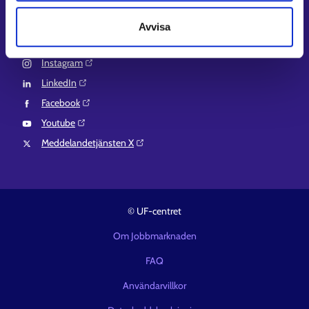
Suomi.fi-fullmakter⁠
Avvisa
Följ oss
Instagram⁠
LinkedIn⁠
Facebook⁠
Youtube⁠
Meddelandetjänsten X⁠
© UF-centret
Om Jobbmarknaden
FAQ
Användarvillkor