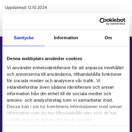
Uppdaterad:
12.10.2024
Samtycke
Information
Om
Genvägar
Denna webbplats använder cookies
E-tjänster
Vi använder enhetsidentifierare för att anpassa innehållet
Min karriärstig
och annonserna till användarna, tillhandahålla funktioner
Jobbsökningsprofil
för sociala medier och analysera vår trafik. Vi
Lediga arbetsplatser
vidarebefordrar även sådana identifierare och annan
information från din enhet till de sociala medier och
Information och aktuellt på andra språk
annons- och analysföretag som vi samarbetar med.
Dessa kan i sin tur kombinera informationen med annan
Kundservice
information som du har tillhandahållit eller som de har
Kontaktuppgifter till sysselsättningsområden
samlat in när du har använt deras tjänster.
Stöd för e-tjänster