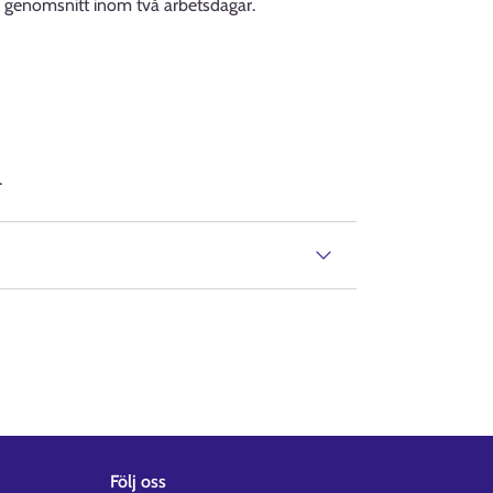
 i genomsnitt inom två arbetsdagar.
.
Följ oss