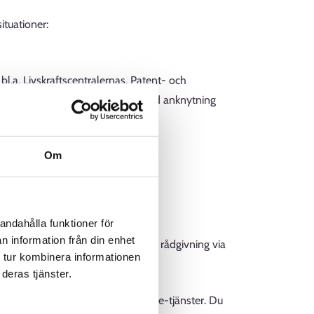
situationer:
bl.a. Livskraftscentralernas, Patent- och
ster samt elektroniska tjänster med anknytning
Om
rbetsgivare
andahålla funktioner för
n information från din enhet
betsgivare kostnadsfri och snabb rådgivning via
 tur kombinera informationen
deras tjänster.
dningen av Jobbmarknad och dess e-tjänster. Du