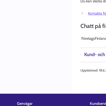
Du kan skicka di
Kontakta f
Chatt på f
FöretagsFinland
Kund- och 
Uppdaterad:
18.6
Genvägar
Kundserv