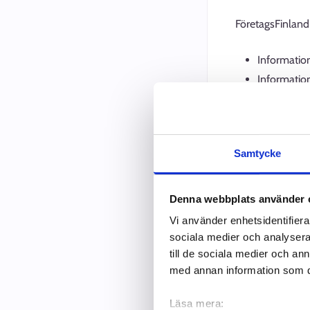
FöretagsFinland-
Informatio
Information
registersty
till dem
Rådgivning
Samtycke
Styr vid be
Denna webbplats använder 
Jobbmarkn
Vi använder enhetsidentifierar
sociala medier och analysera 
Den riksomfatta
till de sociala medier och a
telefon, chatt o
med annan information som du 
FöretagsFinland
Läsa mera: