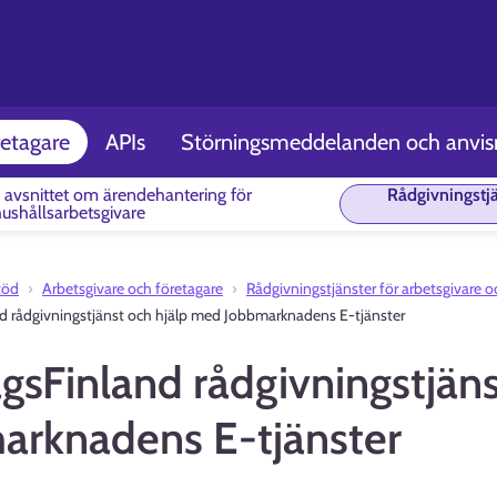
retagare
APIs
Störningsmeddelanden och anvis
r avsnittet om ärendehantering för
Rådgivningstjä
hushållsarbetsgivare
öd⁠
Arbetsgivare och företagare
Rådgivningstjänster för arbetsgivare o
d rådgivningstjänst och hjälp med Jobbmarknadens E-tjänster
gsFinland rådgivningstjän
arknadens E-tjänster