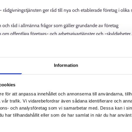
 rådgivningstjänsten ger råd till nya och etablerade företag i olika 
n och råd i allmänna frågor som gäller grundande av företag
 om offentliga företags- och arbetsgivartjänster och -skyldigheter, 
relsens, Skatteförvaltningens, Business Finlands och Finnveras tjän
 gällande användningen av Jobbmarknaden och Suomi.fi-tjänster
Information
hov till en annan sakkunnigtjänst
cookies
adens användarrådgivning för företag och a
e för att anpassa innehållet och annonserna till användarna, tillh
vår trafik. Vi vidarebefordrar även sådana identifierare och anna
nde FöretagsFinland rådsgivningtjänsten erbjuder företagare och ar
nnons- och analysföretag som vi samarbetar med. Dessa kan i sin
ch elektronisk servicebegäran.
har tillhandahållit eller som de har samlat in när du har använt 
s rådsgivningtjänst ger företagare och arbetsgivare råd om använ