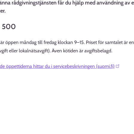
änna rådgivningstjänsten får du hjälp med användning av e-
er.
 500
 är öppen måndag till fredag klockan 9–15. Priset för samtalet är e
ift eller lokalnätsavgift). Även kötiden är avgiftsbelagd.
e öppettiderna hittar du i servicebeskrivningen (suomi.fi)⁠⁠