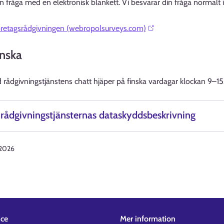
n fråga med en elektronisk blankett. Vi besvarar din fråga normalt
öretagsrådgivningen (webropolsurveys.com)⁠
inska
 rådgivningstjänstens chatt hjäper på finska vardagar klockan 9–15
rådgivningstjänsternas dataskyddsbeskrivning
.2026
ice
Mer information