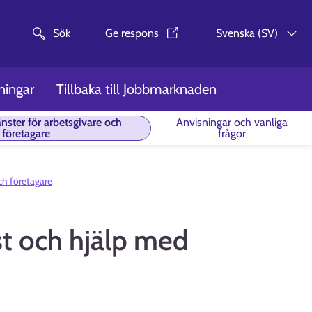
Sök
Ge respons⁠
Svenska (SV)
Valitse kieli.
ningar
Tillbaka till Jobbmarknaden
nster för arbetsgivare och
Anvisningar och vanliga
företagare
frågor
ch företagare
st och hjälp med