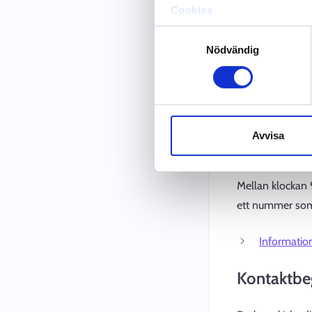
kan till exempe
Cookies
Dataskydd och behandling 
Samtyckesval
inlämnande
Nödvändig
ansökan om
ansökan om
användning 
Avvisa
Återuppri
Mellan klockan 
ett nummer som
Information
Kontaktbe