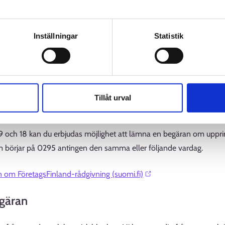
l fråga om följande ämnen:
av personuppgifter
 av en arbetsplatsannons
Inställningar
Statistik
 lönesubvention och utbetalning av den
 startpeng och utbetalning av den
av en affärsplan och andra verktyg för företagare
Tillåt urval
ngning
9 och 18 kan du erbjudas möjlighet att lämna en begäran om upprin
 börjar på 0295 antingen den samma eller följande vardag.
 om FöretagsFinland-rådgivning (suomi.fi)⁠
gäran