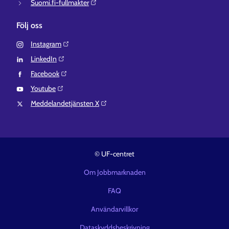
Suomi.fi-fullmakter⁠
Följ oss
Instagram⁠
LinkedIn⁠
Facebook⁠
Youtube⁠
Meddelandetjänsten X⁠
© UF-centret
Om Jobbmarknaden
FAQ
Användarvillkor
Dataskyddsbeskrivning