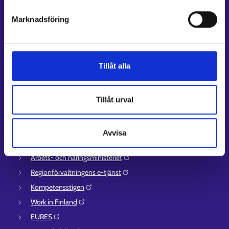
Kundservice
Marknadsföring
Kontaktuppgifter till sysselsättningsområden
Stöd för e-tjänster
Information om utkomstskydd för arbetslösa
Tillåt alla
Rådgivningstjänster för arbetsgivare och företagare
Anvisningar för avsnitten E-tjänster och Min karriärstig
Tillåt urval
Stöd och respons
Mer information
Avvisa
UF-centret⁠
Arbets- och näringsministeriet⁠
Regionförvaltningens e-tjänst⁠
Kompetensstigen⁠
Work in Finland⁠
EURES⁠