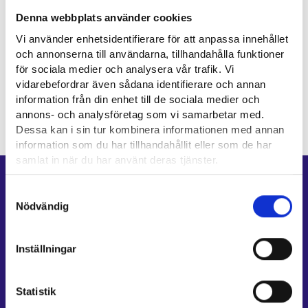
Denna webbplats använder cookies
Vi använder enhetsidentifierare för att anpassa innehållet
Bild 2: Roll som hushållsarbetsgivare
och annonserna till användarna, tillhandahålla funktioner
för sociala medier och analysera vår trafik. Vi
vidarebefordrar även sådana identifierare och annan
Uppdaterad:
8.6.2026
information från din enhet till de sociala medier och
annons- och analysföretag som vi samarbetar med.
Dessa kan i sin tur kombinera informationen med annan
information som du har tillhandahållit eller som de har
samlat in när du har använt deras tjänster.
Genvägar
Läsa mera:
Samtyckesval
Cookies
Nödvändig
E-tjänster
Dataskydd och behandling av personuppgifter
Min karriärstig
Jobbsökningsprofil
Inställningar
Lediga arbetsplatser
Information och aktuellt på andra språk
Statistik