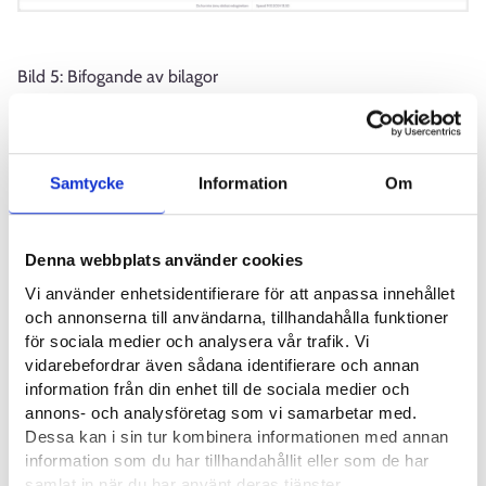
Bild 5: Bifogande av bilagor
Om du har ombetts svara på en bilaga som kan laddas ner,
såsom en utredning av veckotimmar, välj den bilaga som ska
laddas ner, varefter den öppnas för granskning och kan
Samtycke
Information
Om
sparas. Du kan fylla i bilagan elektroniskt eller skriva ut den på
papper och fylla i den för hand. En ifylld pappersbilaga
skannas in i elektroniskt format. Bifoga den ifyllda bilagan till
Denna webbplats använder cookies
din utredning. Anvisningar för hur man lägger till bilagor finns
Vi använder enhetsidentifierare för att anpassa innehållet
på denna sida.
och annonserna till användarna, tillhandahålla funktioner
för sociala medier och analysera vår trafik. Vi
vidarebefordrar även sådana identifierare och annan
information från din enhet till de sociala medier och
annons- och analysföretag som vi samarbetar med.
Dessa kan i sin tur kombinera informationen med annan
information som du har tillhandahållit eller som de har
samlat in när du har använt deras tjänster.