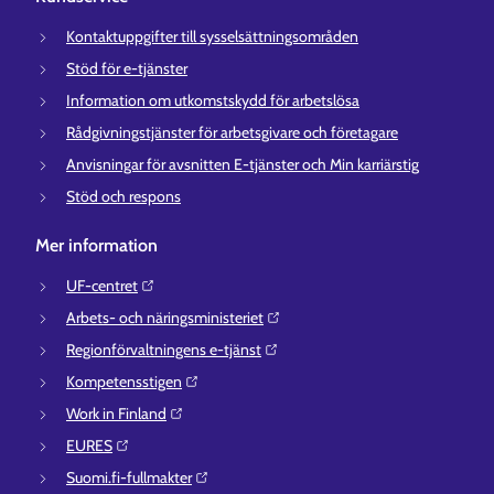
Kontaktuppgifter till sysselsättningsområden
Stöd för e-tjänster
Information om utkomstskydd för arbetslösa
Rådgivningstjänster för arbetsgivare och företagare
Anvisningar för avsnitten E-tjänster och Min karriärstig
Stöd och respons
Mer information
UF-centret⁠
Arbets- och näringsministeriet⁠
Regionförvaltningens e-tjänst⁠
Kompetensstigen⁠
Work in Finland⁠
EURES⁠
Suomi.fi-fullmakter⁠