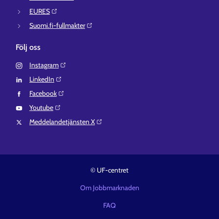
EURES⁠
Suomi.fi-fullmakter⁠
Följ oss
Instagram⁠
LinkedIn⁠
Facebook⁠
Youtube⁠
Meddelandetjänsten X⁠
© UF-centret
Om Jobbmarknaden
FAQ