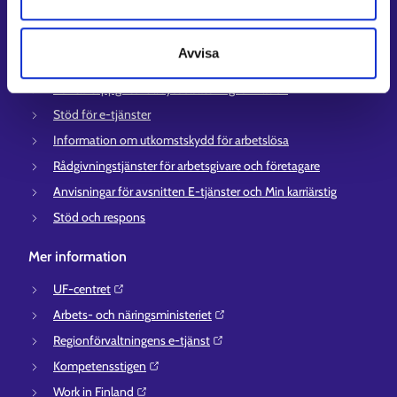
Information och aktuellt på andra språk
Avvisa
Kundservice
Kontaktuppgifter till sysselsättningsområden
Stöd för e-tjänster
Information om utkomstskydd för arbetslösa
Rådgivningstjänster för arbetsgivare och företagare
Anvisningar för avsnitten E-tjänster och Min karriärstig
Stöd och respons
Mer information
UF-centret⁠
Arbets- och näringsministeriet⁠
Regionförvaltningens e-tjänst⁠
Kompetensstigen⁠
Work in Finland⁠