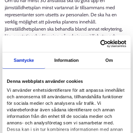
Om du har minst 30 anställda ska du göra upp en
jämställdhetsplan minst vartannat år tillsammans med
representanter som utsetts av personalen. De ska ha en
verklig möjlighet att påverka planens innehåll.
Jämställdhetsplanen ska behandla bland annat rekrytering,
lön, prestationsbedömning, påverkningsmöjligheter och
arbetshälsa. Det räcker inte med en plan, utan som
arbetsgivare
ska du se till att de saker som presenteras i
jämställdhetsplanen blir en del av arbetsgemenskapens
Samtycke
Information
Om
praxis. Kom också ihåg att uppdatera planen och se till att
dina arbetstagare bekantar sig med den.
Denna webbplats använder cookies
Läs mera
Vi använder enhetsidentifierare för att anpassa innehållet
och annonserna till användarna, tillhandahålla funktioner
Lag om jämställdhet mellan kvinnor och män (finlex.fi)⁠
för sociala medier och analysera vår trafik. Vi
vidarebefordrar även sådana identifierare och annan
information från din enhet till de sociala medier och
Diskrimineringslag (finlex.fi)⁠
annons- och analysföretag som vi samarbetar med.
Dessa kan i sin tur kombinera informationen med annan
Diskrimineringsgrunder (yhdenvertaisuusvaltuutettu.fi)⁠