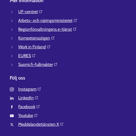
Mer information
UF-centret⁠
Arbets- och näringsministeriet⁠
Regionförvaltningens e-tjänst⁠
Kompetensstigen⁠
Work in Finland⁠
EURES⁠
Suomi.fi-fullmakter⁠
Följ oss
Instagram⁠
LinkedIn⁠
Facebook⁠
Youtube⁠
Meddelandetjänsten X⁠