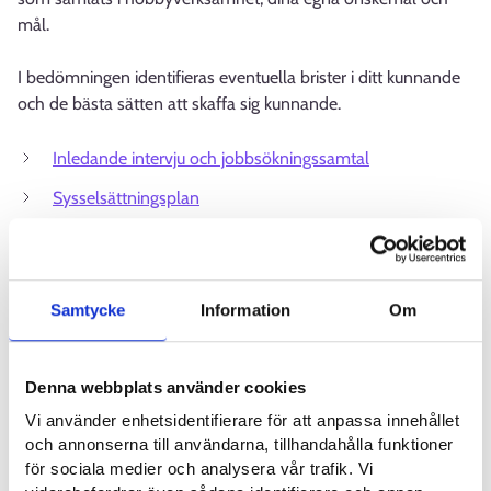
mål.
I bedömningen identifieras eventuella brister i ditt kunnande
och de bästa sätten att skaffa sig kunnande.
Inledande intervju och jobbsökningssamtal
Sysselsättningsplan
Tjänster för invandrare och integrationsplan
Samtycke
Information
Om
Denna webbplats är en del av Europeiska kommissionens
portal Your Europe. Hittade du det du sökte?
Ge respons!
Denna webbplats använder cookies
(europa.eu)
Vi använder enhetsidentifierare för att anpassa innehållet
och annonserna till användarna, tillhandahålla funktioner
för sociala medier och analysera vår trafik. Vi