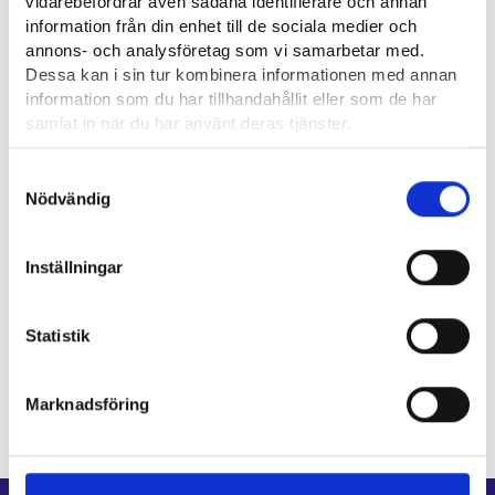
vidarebefordrar även sådana identifierare och annan
information från din enhet till de sociala medier och
annons- och analysföretag som vi samarbetar med.
Dessa kan i sin tur kombinera informationen med annan
information som du har tillhandahållit eller som de har
samlat in när du har använt deras tjänster.
Läsa mera:
Samtyckesval
Cookies
Nödvändig
Dataskydd och behandling av personuppgifter
Inställningar
Statistik
Uppdaterad:
1.6.2026
Marknadsföring