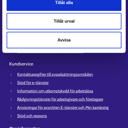
Tillåt alla
Genvägar
E-tjänster
Tillåt urval
Min karriärstig
Jobbsökningsprofil
Avvisa
Lediga arbetsplatser
Information och aktuellt på andra språk
Kundservice
Kontaktuppgifter till sysselsättningsområden
Stöd för e-tjänster
Information om utkomstskydd för arbetslösa
Rådgivningstjänster för arbetsgivare och företagare
Anvisningar för avsnitten E-tjänster och Min karriärstig
Stöd och respons