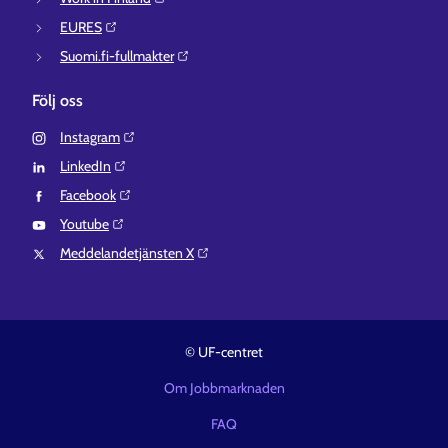
EURES⁠
Suomi.fi-fullmakter⁠
Följ oss
Instagram⁠
LinkedIn⁠
Facebook⁠
Youtube⁠
Meddelandetjänsten X⁠
© UF-centret
Om Jobbmarknaden
FAQ