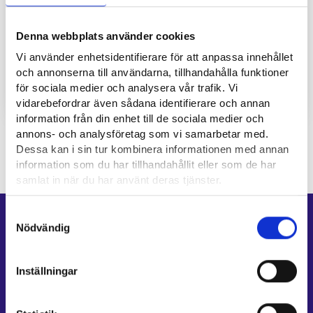
Denna webbplats använder cookies
Vi använder enhetsidentifierare för att anpassa innehållet
Ny utvärderingsram stöder uppföljningen av ungas
och annonserna till användarna, tillhandahålla funktioner
ONNI-träningar
för sociala medier och analysera vår trafik. Vi
NYHETER
vidarebefordrar även sådana identifierare och annan
information från din enhet till de sociala medier och
Uppdaterad:
3.12.2025
annons- och analysföretag som vi samarbetar med.
Dessa kan i sin tur kombinera informationen med annan
information som du har tillhandahållit eller som de har
samlat in när du har använt deras tjänster.
Läsa mera:
Samtyckesval
Genvägar
Cookies
Nödvändig
Dataskydd och behandling av personuppgifter
E-tjänster
Min karriärstig
Inställningar
Jobbsökningsprofil
Lediga arbetsplatser