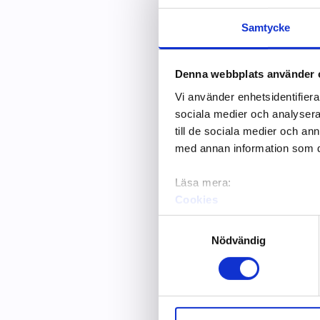
Samtycke
En jobbsök
Denna webbplats använder 
När du skapar e
Vi använder enhetsidentifierar
erfarenhet och 
sociala medier och analysera 
mobilcertifikat 
till de sociala medier och a
med annan information som du 
Arbetsgivare ka
själv bestämma v
Läsa mera:
Cookies
lägga till komp
Dataskydd och behandling 
Samtyckesval
Så här fyll
Nödvändig
Arbetskraftsser
inledande inter