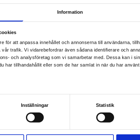
Information
ningsprofil hjälper dig med jobbsökningen
cookies
n jobbsökningsprofil får du rekommendationer om lämpliga lediga a
e för att anpassa innehållet och annonserna till användarna, tillh
din kompetens. Du kan skapa en profil när du loggar in på Jobbma
vår trafik. Vi vidarebefordrar även sådana identifierare och anna
eller e-postinloggning. Det är avgiftsfritt att använda Jobbmarknad
nnons- och analysföretag som vi samarbetar med. Dessa kan i sin
har tillhandahållit eller som de har samlat in när du har använt 
n bläddra bland jobbsökningsprofilerna som användarna har publice
ilka uppgifter som publiceras så att arbetsgivare kan se dem. Kom o
etens som du får via dina hobbyer och förtroendeuppdrag.
av personuppgifter
er och publicerar du i jobbsökningsprofilen
Inställningar
Statistik
vicens mål är att arbetssökande ska sysselsättas så snabbt som möjl
vju och jobbsökarsamtal för den arbetssökande.