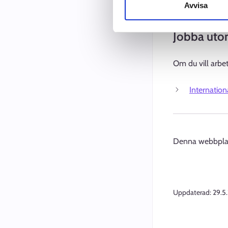
Avvisa
Uträtta äre
Jobba uto
Om du vill arbe
Internationa
Denna webbplats
Uppdaterad:
29.5