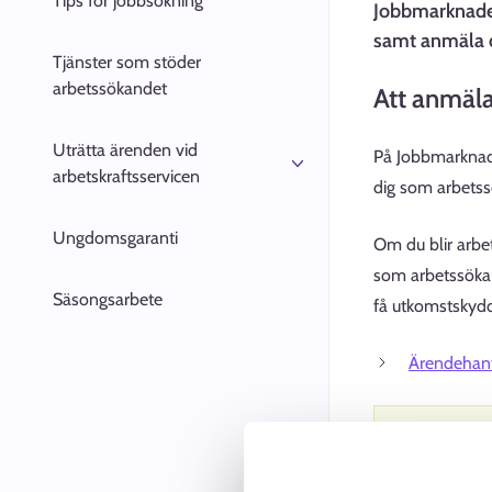
Tips för jobbsökning
Jobbmarknaden
finska medborgare
samt anmäla 
Tjänster som stöder
Anmälningsanvisningar för
arbetssökandet
Att anmäl
medborgare i EU- och EES-
länder och Schweiz
Uträtta ärenden vid
På Jobbmarknade
arbetskraftsservicen
Реєстрація шукача роботи
dig som arbetss
та пошук роботи в
Фінляндії - Information för
Inledande intervju och
Ungdomsgaranti
Om du blir arbe
Ukrainska medborgare om att
jobbsökningssamtal
som arbetssökan
anmäla sig som arbetssökande
Säsongsarbete
få utkomstskydd
och söka jobb
Bedömning av servicebehovet
Ärendehant
Anmälningsanvisningar för
Sysselsättningsplan
medborgare i andra länder
Arb
tjä