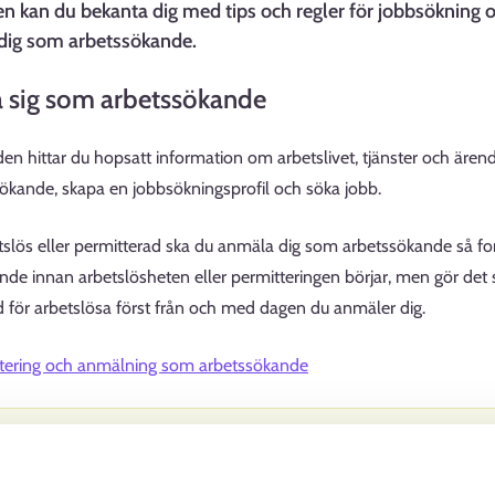
 kan du bekanta dig med tips och regler för jobbsökning o
dig som arbetssökande.
a sig som arbetssökande
n hittar du hopsatt information om arbetslivet, tjänster och är
ökande, skapa en jobbsökningsprofil och söka jobb.
tslös eller permitterad ska du anmäla dig som arbetssökande så fo
de innan arbetslösheten eller permitteringen börjar, men gör det 
 för arbetslösa först från och med dagen du anmäler dig.
ering och anmälning som arbetssökande
etskraftsservice, som att anmäla sig som arbetssökande, hittar du 
nster.