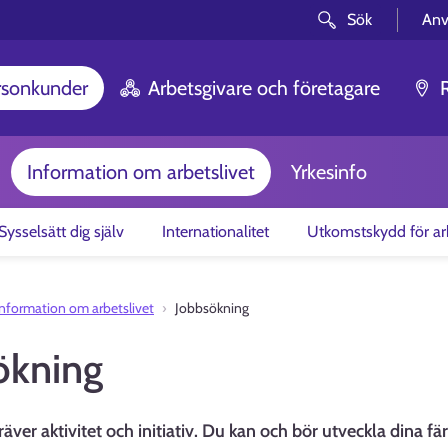
Sök
Anv
rsonkunder
Arbetsgivare och företagare
Information om arbetslivet
Yrkesinfo
Sysselsätt dig själv
Internationalitet
Utkomstskydd för ar
Information om arbetslivet
Jobbsökning
ökning
äver aktivitet och initiativ. Du kan och bör utveckla dina fär