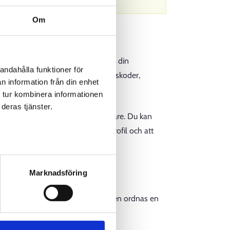
Om
rbetsplatser som föreslås utifrån din
andahålla funktioner för
rknaden till exempel med nätbankskoder,
n information från din enhet
en.
 tur kombinera informationen
deras tjänster.
rat och hitta lämpliga arbetstagare. Du kan
ckså ihåg att upprätthålla din profil och att
Marknadsföring
igt. För att främja sysselsättningen ordnas en