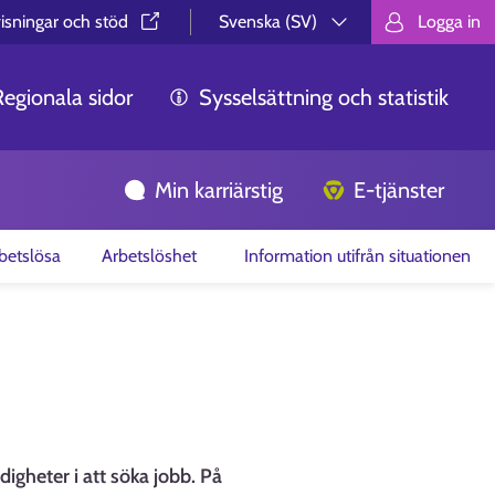
isningar och stöd⁠
Svenska (SV)
Logga in
Valitse kieli.
Välj språk.
Choos
Regionala sidor
Sysselsättning och statistik
Min karriärstig
E-tjänster
betslösa
Arbetslöshet
Information utifrån situationen
digheter i att söka jobb. På