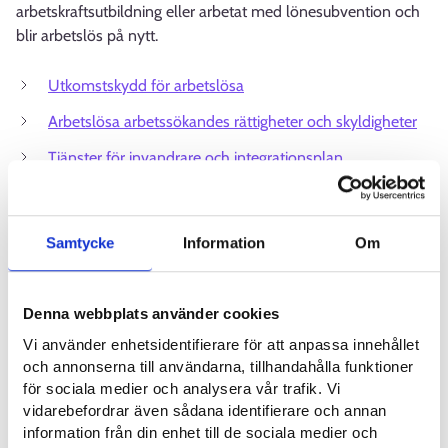
arbetskraftsutbildning eller arbetat med lönesubvention och
blir arbetslös på nytt.
Utkomstskydd för arbetslösa
Arbetslösa arbetssökandes rättigheter och skyldigheter
Tjänster för invandrare och integrationsplan
Kom överens med din egen sakkunniga
om fortsättningen
Samtycke
Information
Om
I samband med att jobbsökningen inleds kommer du överens
Denna webbplats använder cookies
med arbetskraftsservicens sakkunniga om hur din
kundrelation inom arbets- och näringstjänsterna framskrider.
Vi använder enhetsidentifierare för att anpassa innehållet
och annonserna till användarna, tillhandahålla funktioner
Via avsnittet E-tjänster kan du hålla kontakt med din
för sociala medier och analysera vår trafik. Vi
vidarebefordrar även sådana identifierare och annan
sakkunniga. Där ser du också alla dina öppna uppgifter.
information från din enhet till de sociala medier och