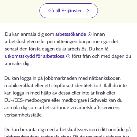
Gå till E-tjänster
Du kan anmäla dig som
arbetssökande
innan
arbetslösheten eller permitteringen börjar, men gör det
senast den första dagen du är arbetslös. Du kan få
utkomstskydd för arbetslösa
först från och med dagen du
anmäler dig .
Du kan logga in på Jobbmarknaden med nätbankskoder,
mobilcertifikat eller ett chipförsett identitetskort. Ifall du inte
kan logga in med hjälp av dessa eller inte är finsk eller
EU-/EES-medborgare eller medborgare i Schweiz kan du
anmäla dig som arbetssökande via arbetskraftsservicens
verksamhetsställe.
Du kan bekanta dig med arbetskraftsservicen i ditt område på
Jobbmarknadens regionala sidor. På de regionala sidorna har