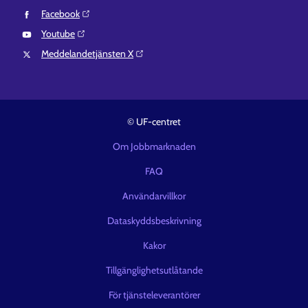
Facebook⁠
Youtube⁠
Meddelandetjänsten X⁠
© UF-centret
Om Jobbmarknaden
FAQ
Användarvillkor
Dataskyddsbeskrivning
Kakor
Tillgänglighetsutlåtande
För tjänsteleverantörer