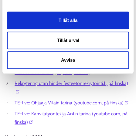
Stöd för specialarrangemang på arbetsplatsen
Tillåt alla
Gemensamt anskaffad utbildning
Arbetskraftsutbildning
Tillåt urval
Rekryteringsstöd för arbetsgivare för att anställa unga⁠
Mer information
Avvisa
Läroavtalsutbildning (oppisopimus.fi)⁠
Rekrytering utan hinder (esteetonrekrytointi.fi, på finska)⁠⁠
TE-live: Ohjaaja Vilain tarina (youtube.com, på finska)⁠
TE-live: Kahvilatyöntekijä Antin tarina (youtube.com, på
finska)⁠