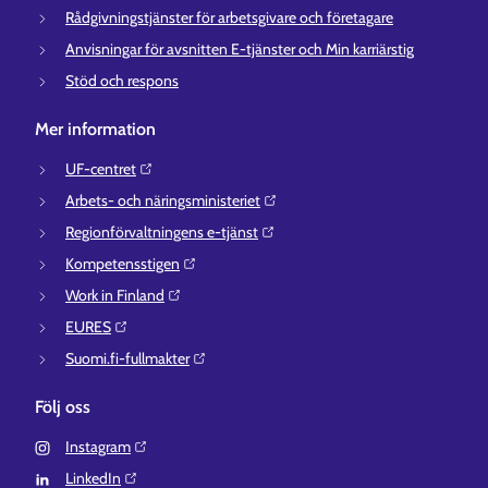
Rådgivningstjänster för arbetsgivare och företagare
Anvisningar för avsnitten E-tjänster och Min karriärstig
Stöd och respons
Mer information
UF-centret⁠
Arbets- och näringsministeriet⁠
Regionförvaltningens e-tjänst⁠
Kompetensstigen⁠
Work in Finland⁠
EURES⁠
Suomi.fi-fullmakter⁠
Följ oss
Instagram⁠
LinkedIn⁠