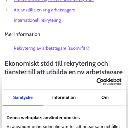
Att anställa en ung arbetstagare
Internationell rekrytering
Mer information
Rekrytering av arbetstagare (suomi.fi)⁠⁠⁠
Ekonomiskt stöd till rekrytering och
tjänster till att utbilda en ny arbetstagare
Sysselsättningssubventionerna som beviljas a
v AN-byrån
och kommunförsöket
, dvs. lönesubvention,
Samtycke
Information
Om
sysselsättningsstöd avseende personer som fyltt 55 år och
stöd för specialarrangemang på arbetsplatsen, baseras på
både arbetssökandens och arbetsgivares behov. En
Denna webbplats använder cookies
arbetssökande behöver hjälp med att sysselsättas, och som
Vi använder enhetsidentifierare för att anpassa innehållet
arbetsgivare behöver du hitta en kompetent person för