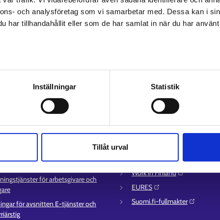
nnons- och analysföretag som vi samarbetar med. Dessa kan i sin
har tillhandahållit eller som de har samlat in när du har använt 
av personuppgifter
Inställningar
Statistik
ice
Mer information
uppgifter till
UF-centret⁠
sättningsområden
Arbets- och näringsministeriet⁠
ör e-tjänster
Regionförvaltningens e-tjänst⁠
Tillåt urval
ation om utkomstskydd för
Kompetensstigen⁠
lösa
Work in Finland⁠
ningstjänster för arbetsgivare och
EURES⁠
gare
Suomi.fi-fullmakter⁠
ingar för avsnitten E-tjänster och
riärstig