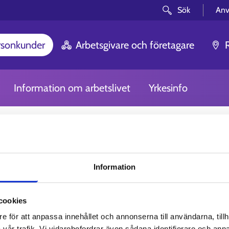
Sök
Anv
rsonkunder
Arbetsgivare och företagare
Information om arbetslivet
Yrkesinfo
Information
cookies
e för att anpassa innehållet och annonserna till användarna, tillh
vår trafik. Vi vidarebefordrar även sådana identifierare och anna