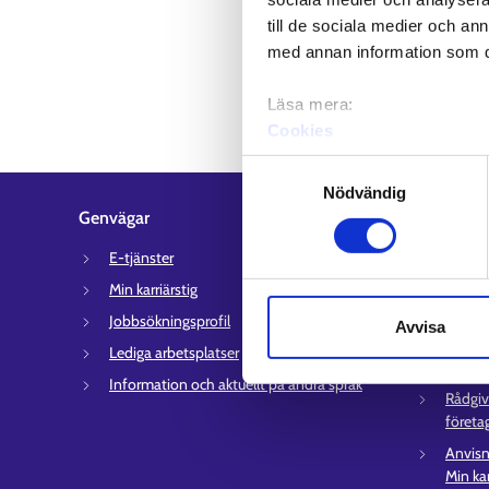
till de sociala medier och a
med annan information som du 
Läsa mera:
Cookies
Dataskydd och behandling 
Samtyckesval
Nödvändig
Genvägar
Kundserv
E-tjänster
Kontakt
syssel
Min karriärstig
Stöd f
Jobbsökningsprofil
Avvisa
Inform
Lediga arbetsplatser
arbets
Information och aktuellt på andra språk
Rådgiv
företa
Anvisn
Min kar