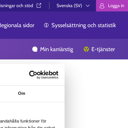
isningar och stöd⁠
Svenska (SV)
Logga in
Valitse kieli.
Välj språk.
Choos
Regionala sidor
Sysselsättning och statistik
Min karriärstig
E-tjänster
Om
andahålla funktioner för
n information från din enhet