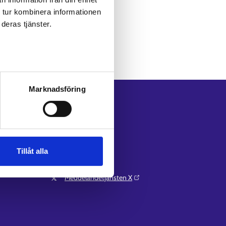
 tur kombinera informationen
deras tjänster.
Marknadsföring
Följ oss
Instagram⁠
LinkedIn⁠
Facebook⁠
Tillåt alla
Youtube⁠
Meddelandetjänsten X⁠