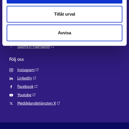
Arbets- och näringsministeriet⁠
Regionförvaltningens e-tjänst⁠
Tillåt urval
Kompetensstigen⁠
Work in Finland⁠
Avvisa
EURES⁠
Suomi.fi-fullmakter⁠
Följ oss
Instagram⁠
LinkedIn⁠
Facebook⁠
Youtube⁠
Meddelandetjänsten X⁠