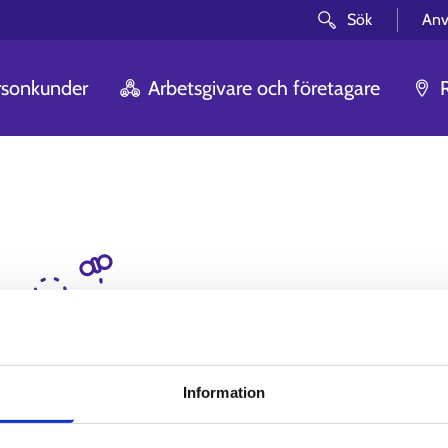
Sök
Anv
rsonkunder
Arbetsgivare och företagare
Voj nej! Sidan du s
inte.
Information
Vi beklagar. Sidan du försökte nå, hitta