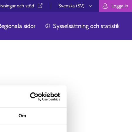
isningar och stöd⁠
Svenska (SV)
Logga in
Valitse kieli.
Välj språk.
Choos
Regionala sidor
Sysselsättning och statistik
ökte hittades
Om
des inte av någon anledning.