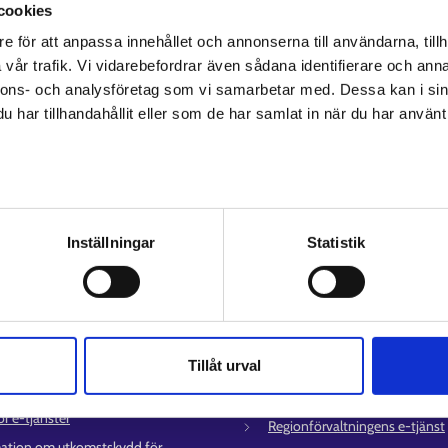
Hoppas du hittar det du söker
cookies
e för att anpassa innehållet och annonserna till användarna, tillh
vår trafik. Vi vidarebefordrar även sådana identifierare och anna
nnons- och analysföretag som vi samarbetar med. Dessa kan i sin
har tillhandahållit eller som de har samlat in när du har använt 
av personuppgifter
Inställningar
Statistik
ice
Mer information
Tillåt urval
uppgifter till
UF-centret⁠
sättningsområden
Arbets- och näringsministeriet⁠
ör e-tjänster
Regionförvaltningens e-tjänst⁠
ation om utkomstskydd för