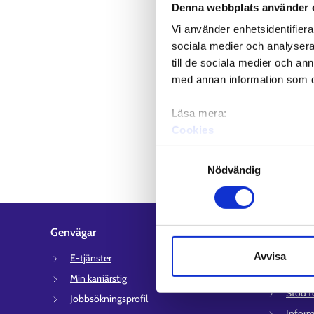
Denna webbplats använder 
Vi använder enhetsidentifierar
sociala medier och analysera 
till de sociala medier och a
med annan information som du 
Läsa mera:
Cookies
Dataskydd och behandling 
Samtyckesval
Nödvändig
Genvägar
Kundserv
Avvisa
E-tjänster
Kontakt
syssel
Min karriärstig
Stöd f
Jobbsökningsprofil
Inform