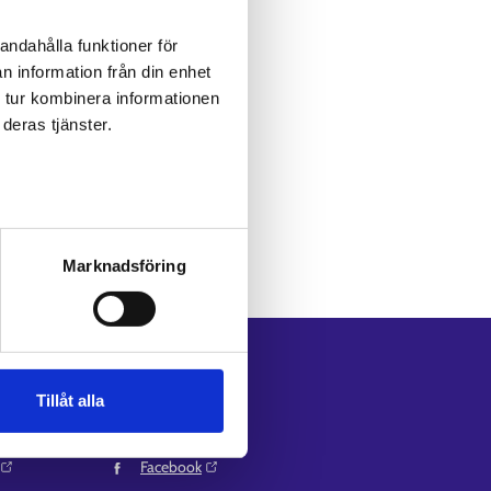
 på
sidan Tjänster
.
andahålla funktioner för
n information från din enhet
 tur kombinera informationen
deras tjänster.
Marknadsföring
Följ oss
Tillåt alla
Instagram⁠
LinkedIn⁠
Facebook⁠