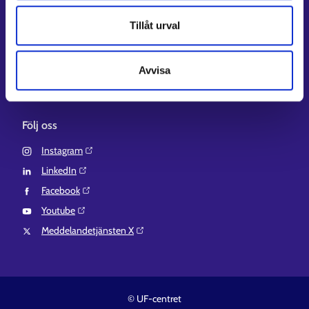
Regionförvaltningens e-tjänst⁠
Tillåt urval
Kompetensstigen⁠
Work in Finland⁠
Avvisa
EURES⁠
Suomi.fi-fullmakter⁠
Följ oss
Instagram⁠
LinkedIn⁠
Facebook⁠
Youtube⁠
Meddelandetjänsten X⁠
© UF-centret