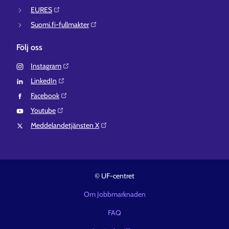
EURES⁠
Suomi.fi-fullmakter⁠
Följ oss
Instagram⁠
LinkedIn⁠
Facebook⁠
Youtube⁠
Meddelandetjänsten X⁠
© UF-centret
Om Jobbmarknaden
FAQ