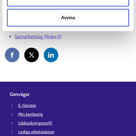
Lakimuutokset voimaan: yhteistoimintalain
soveltamiskynnys nousee ja muutosneuvotteluiden
Avvisa
kesto lyhenee (tem.fi, på finska)
Samarbetslag (finlex.fi)
Genvägar
E-tjänster
Min karriärstig
Jobbsökningsprofil
Lediga arbetsplatser