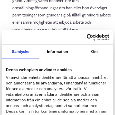
grund. Arbetsgivaren behöver inte föra
omställningsförhandlingar om han eller hon överväger
permitteringar som grundar sig på tillfälligt mindre arbete
eller sämre möjligheter att erbjuda arbete och
permitteringarna varar högst 90 dagar.
Bestämmelserna om överlåtelse, sammanslagning och
delning av företag tillämpas fortfarande.
Samtycke
Information
Om
Minimitiden för
omställningsförhandlingar förkortas
Denna webbplats använder cookies
Vi använder enhetsidentifierare för att anpassa innehållet
Omställningsförhandlingarna om minskad användning av
och annonserna till användarna, tillhandahålla funktioner
arbetskraft har hittills behövt pågå antingen i minst sex
för sociala medier och analysera vår trafik. Vi
veckor eller 14 dagar. Efter att lagändringarna trätt i kraft är
vidarebefordrar även sådana identifierare och annan
minimitiden för omställningsförhandlingarna antingen tre
information från din enhet till de sociala medier och
veckor eller sju dagar. Varaktigheten beror på de ärenden som
annons- och analysföretag som vi samarbetar med.
behandlas i förhandlingarna och antalet anställda i företaget
Dessa kan i sin tur kombinera informationen med annan