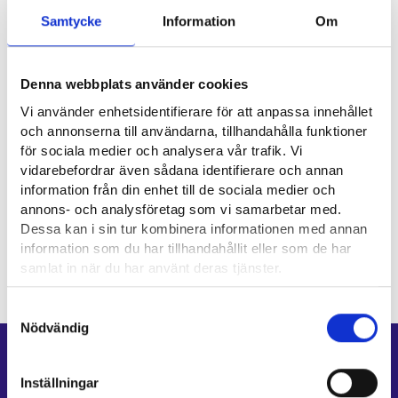
Samtycke
Information
Om
Nyttiga länkar
Kustannustoimittajat ry ⁠
Denna webbplats använder cookies
Vi använder enhetsidentifierare för att anpassa innehållet
Suomen Kustannusyhdistys⁠
och annonserna till användarna, tillhandahålla funktioner
för sociala medier och analysera vår trafik. Vi
Yrkesområde
vidarebefordrar även sådana identifierare och annan
information från din enhet till de sociala medier och
annons- och analysföretag som vi samarbetar med.
Försäljning, marknadsföring och kommunikation
Dessa kan i sin tur kombinera informationen med annan
information som du har tillhandahållit eller som de har
samlat in när du har använt deras tjänster.
Läsa mera:
Samtyckesval
Cookies
Nödvändig
Dataskydd och behandling av personuppgifter
Genvägar
Inställningar
E-tjänster