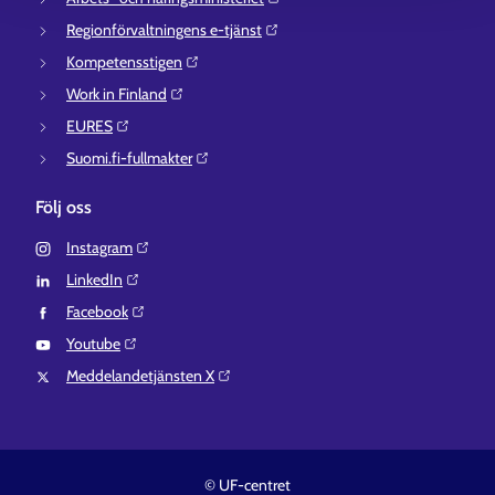
Regionförvaltningens e-tjänst⁠
Kompetensstigen⁠
Work in Finland⁠
EURES⁠
Suomi.fi-fullmakter⁠
Följ oss
Instagram⁠
LinkedIn⁠
Facebook⁠
Youtube⁠
Meddelandetjänsten X⁠
© UF-centret