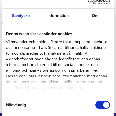
Nyttiga länkar
Samtycke
Information
Om
Suomen Kultaseppien Liitto⁠
Kaupan liitto⁠
Denna webbplats använder cookies
Vi använder enhetsidentifierare för att anpassa innehållet
Suomen Kelloseppäliitto ry⁠
och annonserna till användarna, tillhandahålla funktioner
Myynnin ja markkinoinnin ammattilaiset MMA ⁠
för sociala medier och analysera vår trafik. Vi
vidarebefordrar även sådana identifierare och annan
information från din enhet till de sociala medier och
Yrkesområde
annons- och analysföretag som vi samarbetar med.
Dessa kan i sin tur kombinera informationen med annan
information som du har tillhandahållit eller som de har
Försäljning, marknadsföring och kommunikation
samlat in när du har använt deras tjänster.
Läsa mera:
Samtyckesval
Cookies
Nödvändig
Dataskydd och behandling av personuppgifter