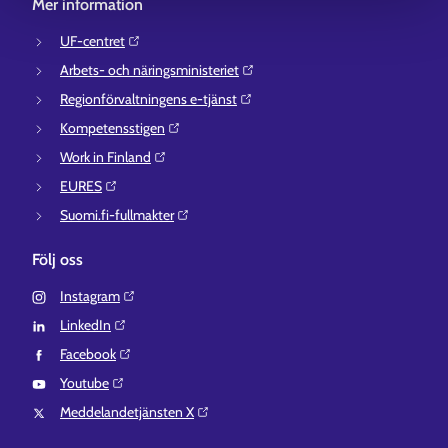
Mer information
UF-centret⁠
Arbets- och näringsministeriet⁠
Regionförvaltningens e-tjänst⁠
Kompetensstigen⁠
Work in Finland⁠
EURES⁠
Suomi.fi-fullmakter⁠
Följ oss
Instagram⁠
LinkedIn⁠
Facebook⁠
Youtube⁠
Meddelandetjänsten X⁠