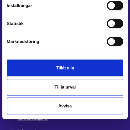
Inställningar
Genvägar
E-tjänster
Statistik
Min karriärstig
Jobbsökningsprofil
Marknadsföring
Lediga arbetsplatser
Information och aktuellt på andra språk
Kundservice
Tillåt alla
Kontaktuppgifter till sysselsättningsområden
Stöd för e-tjänster
Tillåt urval
Information om utkomstskydd för arbetslösa
Rådgivningstjänster för arbetsgivare och företagare
Avvisa
Anvisningar för avsnitten E-tjänster och Min karriärstig
Stöd och respons