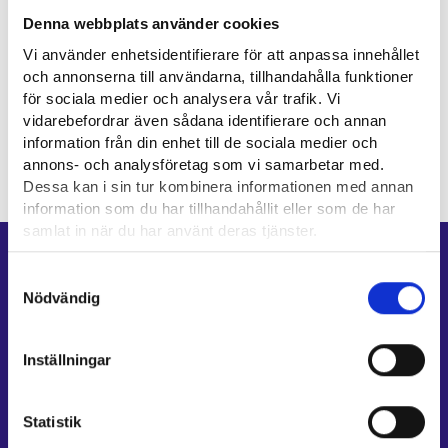
Denna webbplats använder cookies
Yrkesområde
Vi använder enhetsidentifierare för att anpassa innehållet
och annonserna till användarna, tillhandahålla funktioner
för sociala medier och analysera vår trafik. Vi
Försäljning, marknadsföring och kommunikation
vidarebefordrar även sådana identifierare och annan
information från din enhet till de sociala medier och
annons- och analysföretag som vi samarbetar med.
Dessa kan i sin tur kombinera informationen med annan
information som du har tillhandahållit eller som de har
samlat in när du har använt deras tjänster.
Genvägar
Läsa mera:
Samtyckesval
Cookies
Nödvändig
E-tjänster
Dataskydd och behandling av personuppgifter
Min karriärstig
Jobbsökningsprofil
Inställningar
Lediga arbetsplatser
Information och aktuellt på andra språk
Statistik