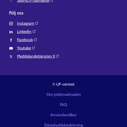
Suomi.fi-fullmakter⁠
Följ oss
Instagram⁠
LinkedIn⁠
Facebook⁠
Youtube⁠
Meddelandetjänsten X⁠
© UF-centret
Om Jobbmarknaden
FAQ
Användarvillkor
Dataskyddsbeskrivning