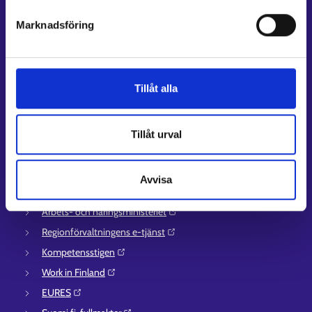
Kundservice
Marknadsföring
Kontaktuppgifter till sysselsättningsområden
Stöd för e-tjänster
Information om utkomstskydd för arbetslösa
Tillåt alla
Rådgivningstjänster för arbetsgivare och företagare
Anvisningar för avsnitten E-tjänster och Min karriärstig
Tillåt urval
Stöd och respons
Mer information
Avvisa
UF-centret⁠
Arbets- och näringsministeriet⁠
Regionförvaltningens e-tjänst⁠
Kompetensstigen⁠
Work in Finland⁠
EURES⁠