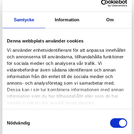
Samtycke
Information
Om
Nyttiga länkar
Denna webbplats använder cookies
Suomalainen Sanomalehtimiesliitto⁠
Vi använder enhetsidentifierare för att anpassa innehållet
Suomen Journalistiliitto ⁠
och annonserna till användarna, tillhandahålla funktioner
Suomen paikallis- ja aluetoimittajien yhdistys Suopa⁠
för sociala medier och analysera vår trafik. Vi
vidarebefordrar även sådana identifierare och annan
information från din enhet till de sociala medier och
Yrkesområde
annons- och analysföretag som vi samarbetar med.
Dessa kan i sin tur kombinera informationen med annan
information som du har tillhandahållit eller som de har
Försäljning, marknadsföring och kommunikation
samlat in när du har använt deras tjänster.
Läsa mera:
Samtyckesval
Cookies
Nödvändig
Dataskydd och behandling av personuppgifter