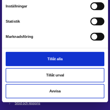
Inställningar
Genvägar
E-tjänster
Statistik
Min karriärstig
Jobbsökningsprofil
Marknadsföring
Lediga arbetsplatser
Information och aktuellt på andra språk
Kundservice
Tillåt alla
Kontaktuppgifter till sysselsättningsområden
Stöd för e-tjänster
Tillåt urval
Information om utkomstskydd för arbetslösa
Rådgivningstjänster för arbetsgivare och företagare
Avvisa
Anvisningar för avsnitten E-tjänster och Min karriärstig
Stöd och respons