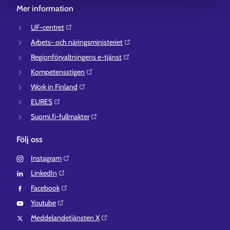
Mer information
UF-centret⁠
Arbets- och näringsministeriet⁠
Regionförvaltningens e-tjänst⁠
Kompetensstigen⁠
Work in Finland⁠
EURES⁠
Suomi.fi-fullmakter⁠
Följ oss
Instagram⁠
LinkedIn⁠
Facebook⁠
Youtube⁠
Meddelandetjänsten X⁠