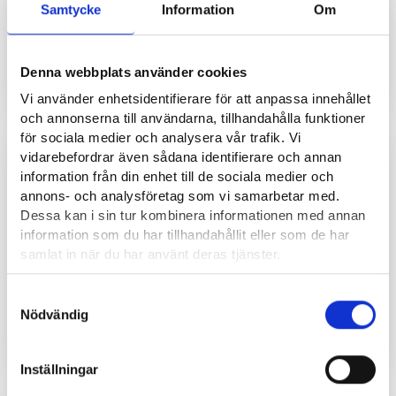
Samtycke
Information
Om
Elnätsmontör, regional samordnare
Denna webbplats använder cookies
INTERVJU
Vi använder enhetsidentifierare för att anpassa innehållet
och annonserna till användarna, tillhandahålla funktioner
för sociala medier och analysera vår trafik. Vi
9.4.2025
vidarebefordrar även sådana identifierare och annan
information från din enhet till de sociala medier och
annons- och analysföretag som vi samarbetar med.
Dessa kan i sin tur kombinera informationen med annan
information som du har tillhandahållit eller som de har
samlat in när du har använt deras tjänster.
Läsa mera:
Samtyckesval
Cookies
Nödvändig
Kylmontör
Dataskydd och behandling av personuppgifter
INTERVJU
Inställningar