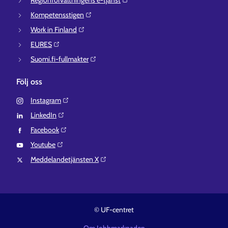
Regionförvaltningens e-tjänst⁠
Kompetensstigen⁠
Work in Finland⁠
EURES⁠
Suomi.fi-fullmakter⁠
Följ oss
Instagram⁠
LinkedIn⁠
Facebook⁠
Youtube⁠
Meddelandetjänsten X⁠
© UF-centret