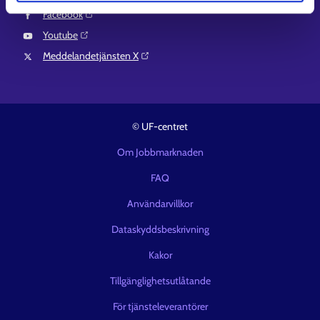
Facebook⁠
Youtube⁠
Meddelandetjänsten X⁠
© UF-centret
Om Jobbmarknaden
FAQ
Användarvillkor
Dataskyddsbeskrivning
Kakor
Tillgänglighetsutlåtande
För tjänsteleverantörer