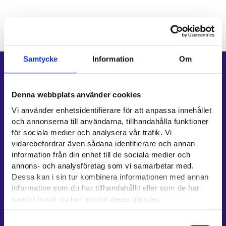
Samtycke
Information
Om
Genvägar
E-tjänster
Denna webbplats använder cookies
Min karriärstig
Vi använder enhetsidentifierare för att anpassa innehållet
Jobbsökningsprofil
och annonserna till användarna, tillhandahålla funktioner
för sociala medier och analysera vår trafik. Vi
Lediga arbetsplatser
vidarebefordrar även sådana identifierare och annan
Information och aktuellt på andra språk
information från din enhet till de sociala medier och
annons- och analysföretag som vi samarbetar med.
Kundservice
Dessa kan i sin tur kombinera informationen med annan
information som du har tillhandahållit eller som de har
Kontaktuppgifter till sysselsättningsområden
samlat in när du har använt deras tjänster.
Stöd för e-tjänster
Information om utkomstskydd för arbetslösa
Läsa mera:
Samtyckesval