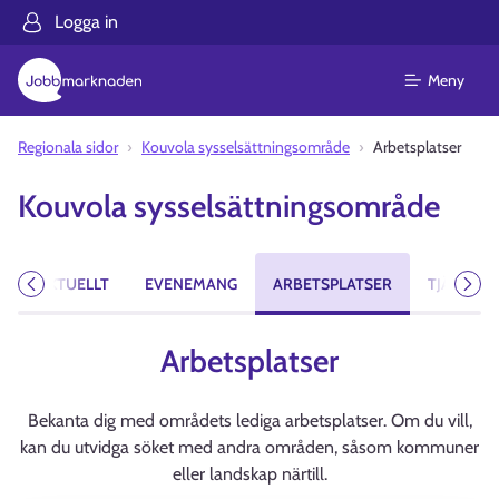
Logga in
Meny
Regionala sidor
Kouvola sysselsättningsområde
Arbetsplatser
Kouvola sysselsättningsområde
A
AKTUELLT
EVENEMANG
ARBETSPLATSER
TJÄNSTER
Föregående
Näst
Arbetsplatser
Bekanta dig med områdets lediga arbetsplatser. Om du vill,
kan du utvidga söket med andra områden, såsom kommuner
eller landskap närtill.