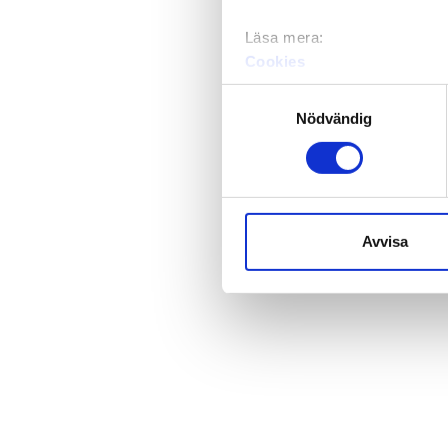
Läsa mera:
Cookies
Dataskydd och behandling 
Samtyckesval
Nödvändig
Avvisa