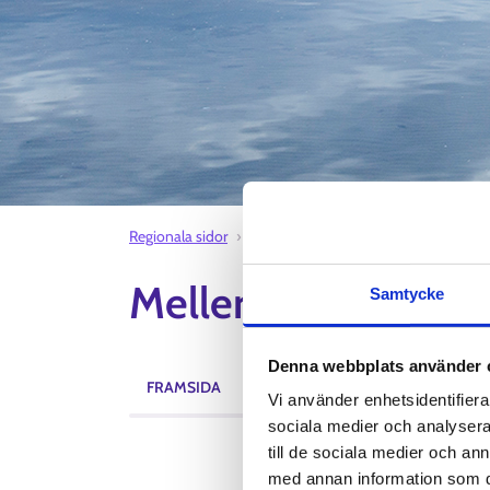
Regionala sidor
Mellersta Österbotten sysselsättnin
Mellersta Österbot
Samtycke
Denna webbplats använder 
FRAMSIDA
AKTUELLT
EVENEMANG
Vi använder enhetsidentifierar
sociala medier och analysera 
till de sociala medier och a
med annan information som du 