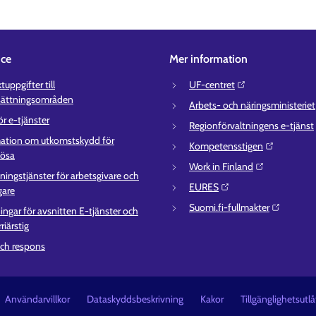
ice
Mer information
uppgifter till
UF-centret⁠
sättningsområden
Arbets- och näringsministeriet⁠
ör e-tjänster
Regionförvaltningens e-tjänst⁠
ation om utkomstskydd för
Kompetensstigen⁠
lösa
Work in Finland⁠
ningstjänster för arbetsgivare och
EURES⁠
gare
Suomi.fi-fullmakter⁠
ingar för avsnitten E-tjänster och
riärstig
ch respons
Användarvillkor
Dataskyddsbeskrivning
Kakor
Tillgänglighetsutl