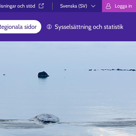
isningar och stöd⁠
Svenska (SV)
Logga in
Valitse kieli.
Välj språk.
Choos
Regionala sidor
Sysselsättning och statistik