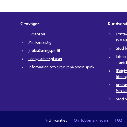
Genvägar
Kundserv
E-tjänster
Kontakt
syssel
Min karriärstig
Stöd f
Jobbsökningsprofil
Inform
Lediga arbetsplatser
arbets
Information och aktuellt på andra språk
Rådgiv
företa
Anvisn
Min kar
Stöd o
© UF-centret
Om Jobbmarknaden
FAQ