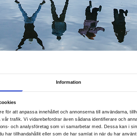
gsområde
Evenemang
ten sysselsättningsområd
Information
cookies
ARBETSPLATSER
TJÄNSTER
UTBILDNINGAR
KONTAKTUPP
e för att anpassa innehållet och annonserna till användarna, tillh
vår trafik. Vi vidarebefordrar även sådana identifierare och anna
nnons- och analysföretag som vi samarbetar med. Dessa kan i sin
Evenemang
har tillhandahållit eller som de har samlat in när du har använt 