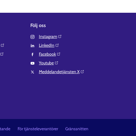
Följ oss
Instagram⁠
LinkedIn⁠
Facebook⁠
Youtube⁠
Meddelandetjänsten X⁠
åtande
För tjänsteleverantörer
Gränssnitten