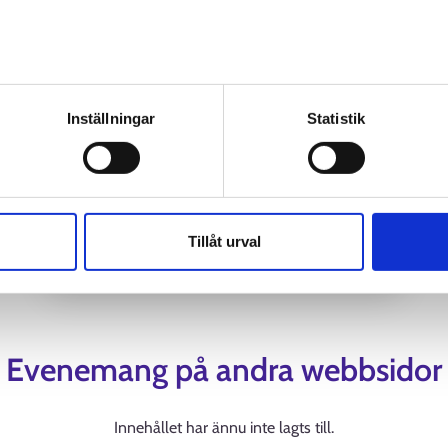
10.
-
14.8.2026
av personuppgifter
Inställningar
Statistik
TAITE-valmennus Vetelissä
Tillåt urval
EVENEMANG
Evenemang på andra webbsidor
Innehållet har ännu inte lagts till.