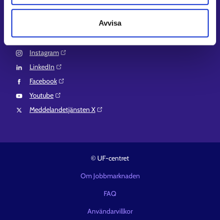
Suomi.fi-fullmakter⁠
Avvisa
Följ oss
Instagram⁠
LinkedIn⁠
Facebook⁠
Youtube⁠
Meddelandetjänsten X⁠
© UF-centret
Om Jobbmarknaden
FAQ
Användarvillkor