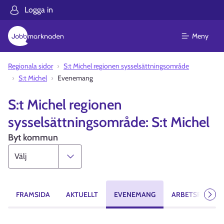
Logga in
Meny
Regionala sidor
S:t Michel regionen sysselsättningsområde
S:t Michel
Evenemang
S:t Michel regionen
sysselsättningsområde: S:t Michel
Byt kommun
FRAMSIDA
AKTUELLT
EVENEMANG
ARBETSPLATSE
Näst