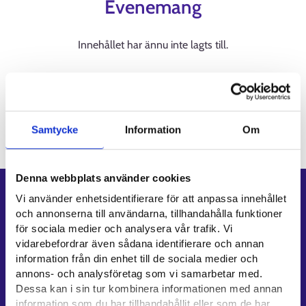
Evenemang
Innehållet har ännu inte lagts till.
Evenemang på andra webbsidor
Innehållet har ännu inte lagts till.
Samtycke
Information
Om
Denna webbplats använder cookies
Genvägar
Vi använder enhetsidentifierare för att anpassa innehållet
och annonserna till användarna, tillhandahålla funktioner
E-tjänster
för sociala medier och analysera vår trafik. Vi
Min karriärstig
vidarebefordrar även sådana identifierare och annan
information från din enhet till de sociala medier och
Jobbsökningsprofil
annons- och analysföretag som vi samarbetar med.
Lediga arbetsplatser
Dessa kan i sin tur kombinera informationen med annan
Information och aktuellt på andra språk
information som du har tillhandahållit eller som de har