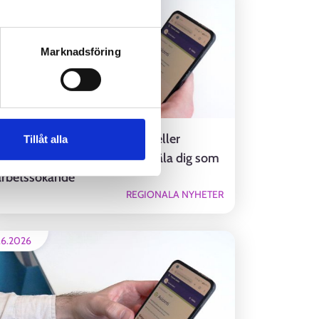
Marknadsföring
Om du ännu inte har ett jobb eller
Tillåt alla
studieplats, kom ihåg att anmäla dig som
arbetssökande
REGIONALA NYHETER
.6.2026