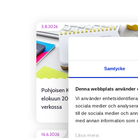
3.8.2026
Samtycke
Denna webbplats använder 
Pohjoisen Keski-Suomen työllisyysaluee
elokuun 2026 asiakaskirje luettavissa
Vi använder enhetsidentifierar
sociala medier och analysera 
verkossa
till de sociala medier och a
REGIONALA NYHETE
med annan information som du 
16.6.2026
Läsa mera: