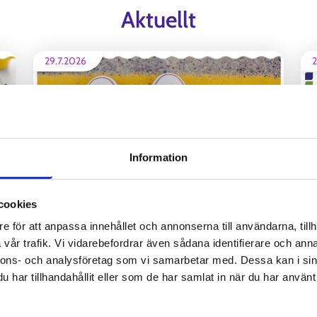
Aktuellt
29.7.2026
2
Information
cookies
n
Työmarkkinatorin työnhakuprofiilin
merkitys kasvaa, uusi velvoite astuu
e för att anpassa innehållet och annonserna till användarna, tillh
vår trafik. Vi vidarebefordrar även sådana identifierare och anna
voimaan syksyllä 2026
nnons- och analysföretag som vi samarbetar med. Dessa kan i sin
R
REGIONALA NYHETER
har tillhandahållit eller som de har samlat in när du har använt 
11.6.2026
9