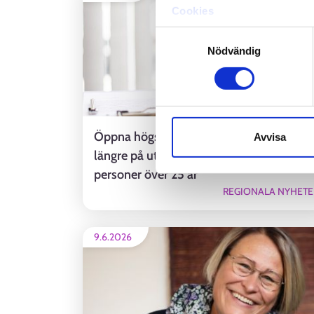
Cookies
Dataskydd och behandling 
Samtyckesval
Nödvändig
Öppna högskolestudier inverkar inte
Avvisa
längre på utkomstskyddet för arbetslösa
personer över 25 år
REGIONALA NYHETE
9.6.2026