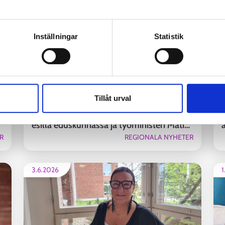
av personuppgifter
Inställningar
Statistik
Kohtaamisia päätöksenteon ytimessä -
Tillåt urval
Pohjoisen Keski-Suomen työllisyysalue
esillä eduskunnassa ja työministeri Matias
R
REGIONALA NYHETER
Marttisen tapaamisessa
3.6.2026
1