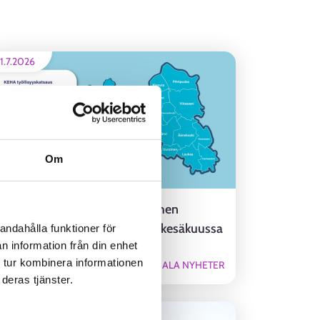
1.7.2026
Om
Katsaus Pohjoisen Keski-Suomen
työllisyysalueen työllisyyteen kesäkuussa
andahålla funktioner för
n information från din enhet
2026
 tur kombinera informationen
REGIONALA NYHETER
deras tjänster.
.6.2026