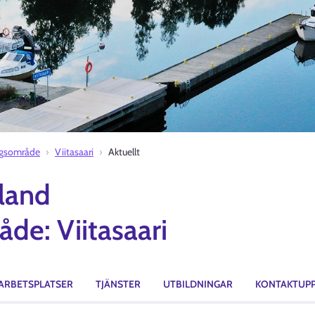
ingsområde
Viitasaari
Aktuellt
nland
de: Viitasaari
ARBETSPLATSER
TJÄNSTER
UTBILDNINGAR
KONTAKTUPP