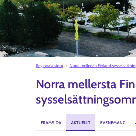
Regionala sidor
Norra mellersta Finland sysselsättn
Norra mellersta Fi
sysselsättningsområ
FRAMSIDA
AKTUELLT
EVENEMANG