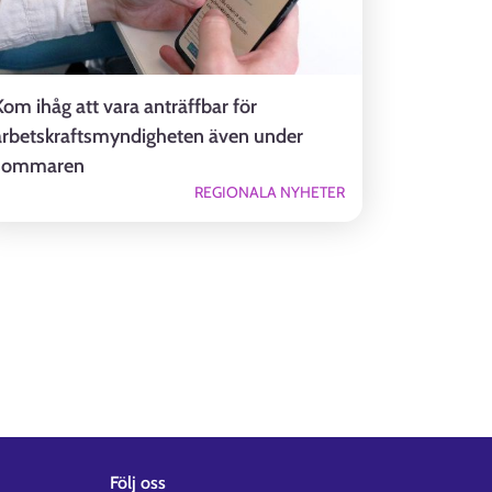
Kom ihåg att vara anträffbar för
arbetskraftsmyndigheten även under
sommaren
REGIONALA NYHETER
Följ oss