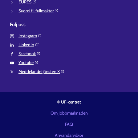
EURES⁠
Suomi.fi-fullmakter⁠
Följ oss
Instagram⁠
LinkedIn⁠
Facebook⁠
Youtube⁠
Meddelandetjänsten X⁠
© UF-centret
Om Jobbmarknaden
FAQ
Användarvillkor