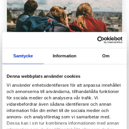
Det är nu lättare för arbetsgivare att få
rekryteringsstöd för att anställa unga
Samtycke
Information
Om
NYHETER
Denna webbplats använder cookies
16.6.2026
Vi använder enhetsidentifierare för att anpassa innehållet
och annonserna till användarna, tillhandahålla funktioner
för sociala medier och analysera vår trafik. Vi
vidarebefordrar även sådana identifierare och annan
information från din enhet till de sociala medier och
annons- och analysföretag som vi samarbetar med.
Dessa kan i sin tur kombinera informationen med annan