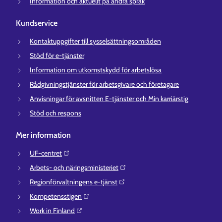
Information och aktuellt på andra språk
Kundservice
Kontaktuppgifter till sysselsättningsområden
Stöd för e-tjänster
Information om utkomstskydd för arbetslösa
Rådgivningstjänster för arbetsgivare och företagare
Anvisningar för avsnitten E-tjänster och Min karriärstig
Stöd och respons
Mer information
UF-centret⁠
Arbets- och näringsministeriet⁠
Regionförvaltningens e-tjänst⁠
Kompetensstigen⁠
Work in Finland⁠