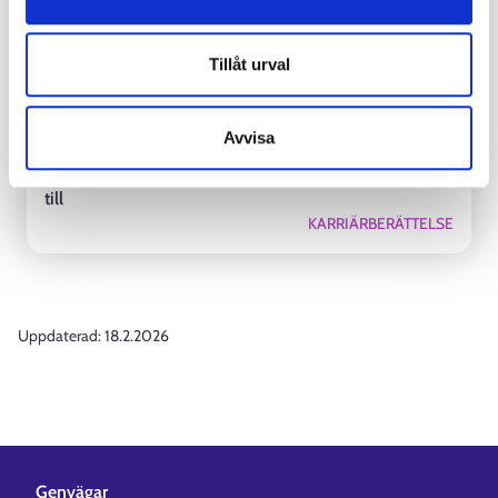
Tillåt urval
Avvisa
Päivis berättelse: En målinriktad psykolog – hur jag
en gång byggde upp min karriär, och sedan en gång
till
KARRIÄRBERÄTTELSE
Uppdaterad:
18.2.2026
Genvägar