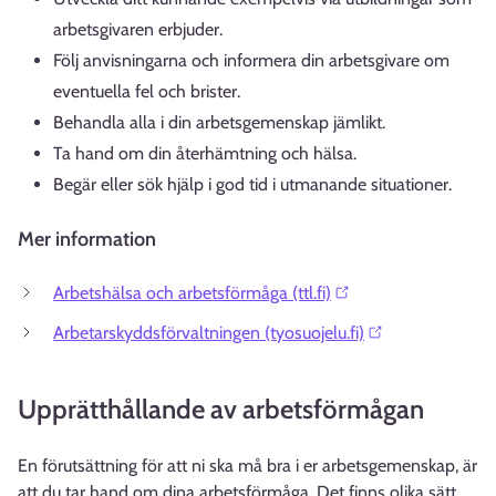
arbetsgivaren erbjuder.
Följ anvisningarna och informera din arbetsgivare om
eventuella fel och brister.
Behandla alla i din arbetsgemenskap jämlikt.
Ta hand om din återhämtning och hälsa.
Begär eller sök hjälp i god tid i utmanande situationer.
Mer information
Arbetshälsa och arbetsförmåga (ttl.fi)⁠
Arbetarskyddsförvaltningen (tyosuojelu.fi)⁠
Upprätthållande av arbetsförmågan
En förutsättning för att ni ska må bra i er arbetsgemenskap, är
att du tar hand om dina arbetsförmåga. Det finns olika sätt