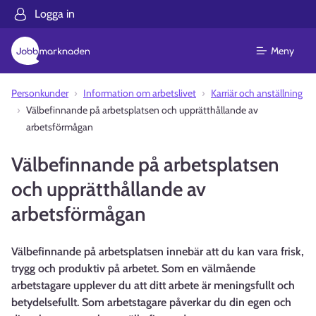
Logga in
Meny
Personkunder
Information om arbetslivet
Karriär och anställning
Välbefinnande på arbetsplatsen och upprätthållande av
arbetsförmågan
Välbefinnande på arbetsplatsen
och upprätthållande av
arbetsförmågan
Välbefinnande på arbetsplatsen innebär att du kan vara frisk,
trygg och produktiv på arbetet. Som en välmående
arbetstagare upplever du att ditt arbete är meningsfullt och
betydelsefullt. Som arbetstagare påverkar du din egen och