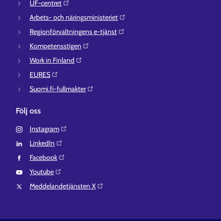
UF-centret⁠
Arbets- och näringsministeriet⁠
Regionförvaltningens e-tjänst⁠
Kompetensstigen⁠
Work in Finland⁠
EURES⁠
Suomi.fi-fullmakter⁠
Följ oss
Instagram⁠
LinkedIn⁠
Facebook⁠
Youtube⁠
Meddelandetjänsten X⁠