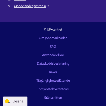
Meddelandetjänsten X⁠
© UF-centret
Om Jobbmarknaden
FAQ
Användarvillkor
Dataskyddsbeskrivning
Kakor
Tillgänglighetsutlåtande
För tjänsteleverantörer
Gränssnitten
Lyssna