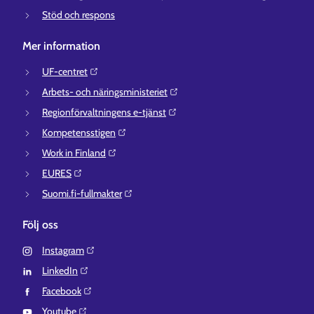
Stöd och respons
Mer information
UF-centret⁠
Arbets- och näringsministeriet⁠
Regionförvaltningens e-tjänst⁠
Kompetensstigen⁠
Work in Finland⁠
EURES⁠
Suomi.fi-fullmakter⁠
Följ oss
Instagram⁠
LinkedIn⁠
Facebook⁠
Youtube⁠