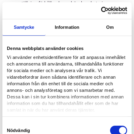
anställningsförhållande upphör ska arbetsgivaren ge en
grundad redogörelse om möjligheten att anställa
arbetstagaren tillsvidare eller genom ett tidsbundet
Samtycke
Information
Om
anställningsförhållande med grundad orsak.
Arbetsgivaren ska erbjuda arbete till arbetstagaren om
ett tidsbundet avtal utan grundad orsak är på väg att
Denna webbplats använder cookies
upphöra och arbetsgivaren överväger att anställa för
Vi använder enhetsidentifierare för att anpassa innehållet
samma eller liknande uppgifter. Denna skyldighet
och annonserna till användarna, tillhandahålla funktioner
fortsätter efter att avtalet upphört under en tid som
för sociala medier och analysera vår trafik. Vi
vidarebefordrar även sådana identifierare och annan
motsvarar en tredjedel av
information från din enhet till de sociala medier och
anställningsförhållandets längd, dock högst fyra
annons- och analysföretag som vi samarbetar med.
månader.
Dessa kan i sin tur kombinera informationen med annan
information som du har tillhandahållit eller som de har
Anmälan om permittering
samlat in när du har använt deras tjänster.
Läsa mera:
Samtyckesval
Tiden för anmälan om permittering förkortas från 14 dagar till
Cookies
Nödvändig
sju dagar, och det blir möjligt att avtala om tiden för anmälan