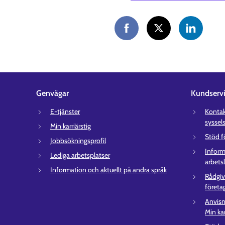
Genvägar
Kundserv
E-tjänster
Kontakt
syssel
Min karriärstig
Stöd f
Jobbsökningsprofil
Inform
Lediga arbetsplatser
arbets
Information och aktuellt på andra språk
Rådgiv
företa
Anvisn
Min kar