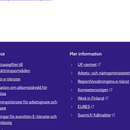
ice
Mer information
uppgifter till
UF-centret⁠
sättningsområden
Arbets- och näringsministeriet⁠
ör e-tjänster
Regionförvaltningens e-tjänst⁠
ation om utkomstskydd för
Kompetensstigen⁠
lösa
Work in Finland⁠
ningstjänster för arbetsgivare och
EURES⁠
gare
Suomi.fi-fullmakter⁠
ingar för avsnitten E-tjänster och
riärstig