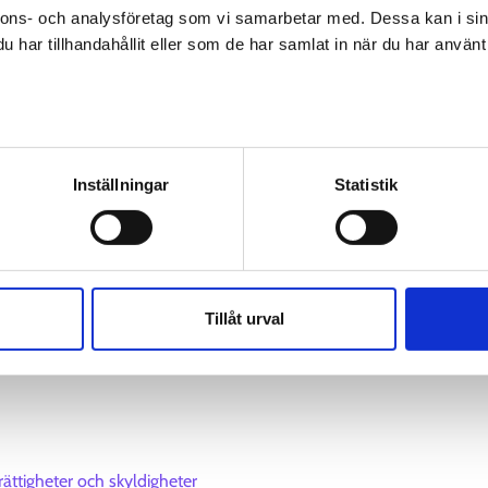
nnons- och analysföretag som vi samarbetar med. Dessa kan i sin
har tillhandahållit eller som de har samlat in när du har använt 
av personuppgifter
Inställningar
Statistik
r arbetskraftsmyndigheten även under sommaren och håll dina kon
Tillåt urval
bbmarknaden i avsnittet E-tjänster
ättigheter och skyldigheter