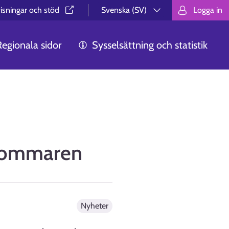
isningar och stöd⁠
Svenska (SV)
Logga in
Valitse kieli.
Välj språk.
Choos
Regionala sidor
Sysselsättning och statistik
 sommaren
Nyheter