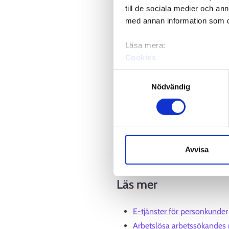
till de sociala medier och a
med annan information som du 
Läsa mera:
Cookies
Dataskydd och behandling 
Samtyckesval
Nödvändig
Kom ihåg att vara anträffbar fö
Avvisa
kan meddela om ändringar på Jo
Läs mer
E-tjänster för personkunder
Arbetslösa arbetssökandes r