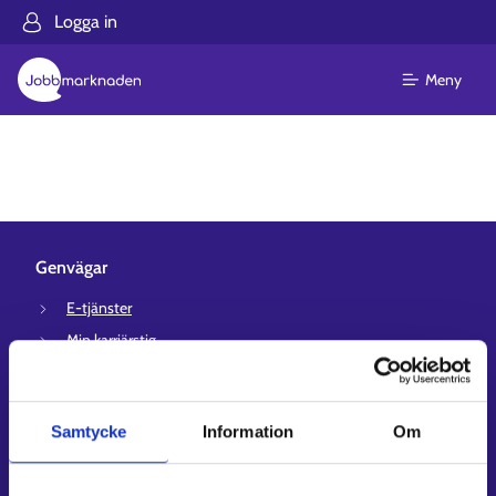
Logga in
Meny
Genvägar
E-tjänster
Min karriärstig
Jobbsökningsprofil
Lediga arbetsplatser
Samtycke
Information
Om
Information och aktuellt på andra språk
Kundservice