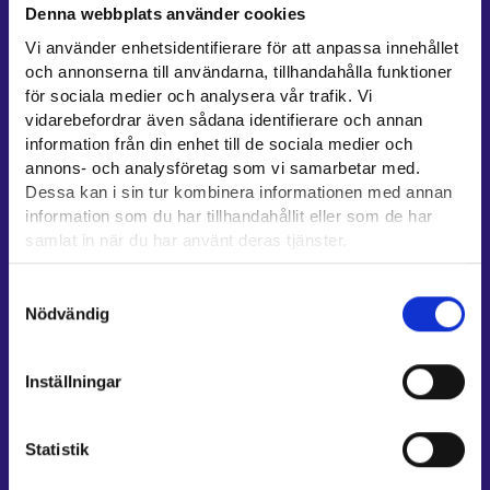
Denna webbplats använder cookies
Kontaktuppgifter till sysselsättningsområden
Vi använder enhetsidentifierare för att anpassa innehållet
Stöd för e-tjänster
och annonserna till användarna, tillhandahålla funktioner
Information om utkomstskydd för arbetslösa
för sociala medier och analysera vår trafik. Vi
vidarebefordrar även sådana identifierare och annan
Rådgivningstjänster för arbetsgivare och företagare
information från din enhet till de sociala medier och
Anvisningar för avsnitten E-tjänster och Min karriärstig
annons- och analysföretag som vi samarbetar med.
Stöd och respons
Dessa kan i sin tur kombinera informationen med annan
information som du har tillhandahållit eller som de har
Mer information
samlat in när du har använt deras tjänster.
UF-centret⁠
Läsa mera:
Samtyckesval
Arbets- och näringsministeriet⁠
Cookies
Nödvändig
Dataskydd och behandling av personuppgifter
Regionförvaltningens e-tjänst⁠
Kompetensstigen⁠
Inställningar
Work in Finland⁠
EURES⁠
Statistik
Suomi.fi-fullmakter⁠