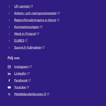
UF-centret⁠
Arbets- och näringsministeriet⁠
Regionförvaltningens e-tjänst⁠
Kompetensstigen⁠
Work in Finland⁠
EURES⁠
Suomi.fi-fullmakter⁠
Följ oss
Instagram⁠
LinkedIn⁠
Facebook⁠
Youtube⁠
Meddelandetjänsten X⁠