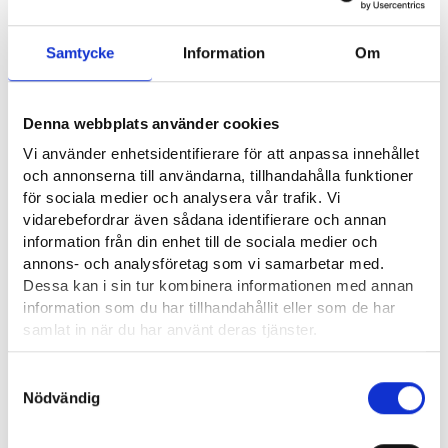
något motorfordon. Man måste kunna ta hand om sin egen
säkerhet på det sätt som vädret, årstiden och arbetsuppgiften
Samtycke
Information
Om
kräver.
Arbetstiden beror på idrottsanläggningsföreståndarens
Denna webbplats använder cookies
ansvar. Jag jobbar vanligen normal tjänstetid, men på vintern
körs skidspåren enligt före.
Vi använder enhetsidentifierare för att anpassa innehållet
och annonserna till användarna, tillhandahålla funktioner
Vilka kunskaper eller egenskaper krävs i
för sociala medier och analysera vår trafik. Vi
vidarebefordrar även sådana identifierare och annan
yrket?
information från din enhet till de sociala medier och
annons- och analysföretag som vi samarbetar med.
För detta arbete krävs i allmänhet yrkesexamen i skötsel av
Dessa kan i sin tur kombinera informationen med annan
idrottsanläggningar, som också kan avläggas på läroavtal,
information som du har tillhandahållit eller som de har
såsom jag själv har gjort. Eftersom det ingår mycket
samlat in när du har använt deras tjänster.
utomhusarbete i uppgiften är det nödvändigt att man trivs
Läsa mera:
utomhus. Det är bra om idrottsanläggningsföreståndaren har
Samtyckesval
Cookies
Nödvändig
minst BE-körkort. Det är en fördel att kunna bygga och göra
Dataskydd och behandling av personuppgifter
små reparationer, men det är inte nödvändigt.