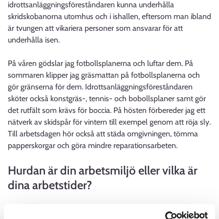
idrottsanläggningsföreståndaren kunna underhålla
skridskobanorna utomhus och i ishallen, eftersom man ibland
är tvungen att vikariera personer som ansvarar för att
underhålla isen.
På våren gödslar jag fotbollsplanerna och luftar dem. På
sommaren klipper jag gräsmattan på fotbollsplanerna och
gör gränserna för dem. Idrottsanläggningsföreståndaren
sköter också konstgräs-, tennis- och bobollsplaner samt gör
det rutfält som krävs för boccia. På hösten förbereder jag ett
nätverk av skidspår för vintern till exempel genom att röja sly.
Till arbetsdagen hör också att städa omgivningen, tömma
papperskorgar och göra mindre reparationsarbeten.
Hurdan är din arbetsmiljö eller vilka är
dina arbetstider?
I huvudsak är jag ute oberoende väder och ofta kör jag med